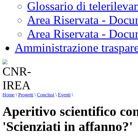
Glossario di telerilev
Area Riservata - Docu
Area Riservata - Doc
Amministrazione traspar
Home
\
Progetti
\
Conclusi
\
Eventi
\
Aperitivo scientifico con 
'Scienziati in affanno?'