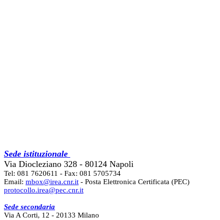
Sede istituzionale
Via Diocleziano 328 - 80124 Napoli
Tel: 081 7620611 - Fax: 081 5705734
Email:
mbox@irea.cnr.it
- Posta Elettronica Certificata (PEC)
protocollo.irea@pec.cnr.it
Sede secondaria
Via A Corti, 12 - 20133 Milano