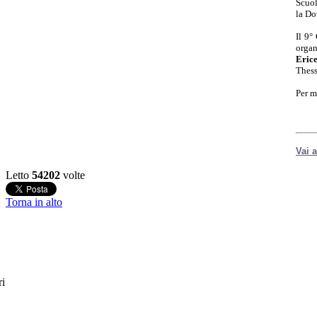
Scuol
la Do
Il 9°
organ
Eric
Thess
Per m
Vai a
Letto
54202
volte
Torna in alto
ri