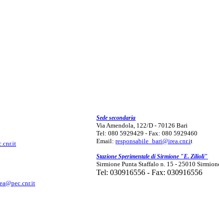
Sede secondaria
Via Amendola, 122/D - 70126 Bari
Tel: 080 5929429 - Fax: 080 5929460
Email:
responsabile_bari@irea.cnr.i
t
.cnr.it
Stazione Sperimentale di Sirmione "E. Zilioli"
Sirmione Punta Staffalo n. 15 - 25010 Sirmion
Tel: 030916556 - Fax: 030916556
rea@pec.cnr.it