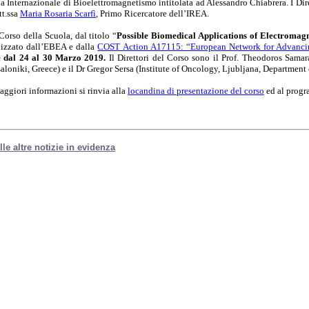
a Internazionale di Bioelettromagnetismo intitolata ad Alessandro Chiabrera. I Dire
tt.ssa
Maria Rosaria Scarfì
, Primo Ricercatore dell’IREA.
 Corso della Scuola, dal titolo “
Possible Biomedical Applications of Electromagne
izzato dall’EBEA e dalla
COST Action A17115: “European Network for Advancin
e dal 24 al 30 Marzo 2019.
Il Direttori del Corso sono il Prof. Theodoros Samara
aloniki, Greece) e il Dr Gregor Sersa (Institute of Oncology, Ljubljana, Departmen
aggiori informazioni si rinvia alla
locandina di presentazione del corso
ed al progr
lle altre notizie in evidenza