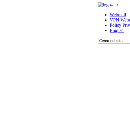
Webmail
VPN Webm
Policy Pri
English