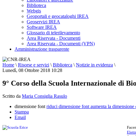
Biblioteca
Webgis
Geoportali e geocataloghi IREA
Geoservizi IREA
Software IREA
Glossario di telerilevamento
Area Riservata - Documenti
Area Riservata - Documenti (VPN)
Amministrazione trasparente
Home
\
Risorse e servizi
\
Biblioteca
\
Notizie in evidenza
\
Lunedì, 08 Ottobre 2018 10:28
9° Corso della Scuola Internazionale di 
Scritto da
Maria Consiglia Rasulo
dimensione font
riduci dimensione font
aumenta la dimensione 
Stampa
Email
Facen
Elett