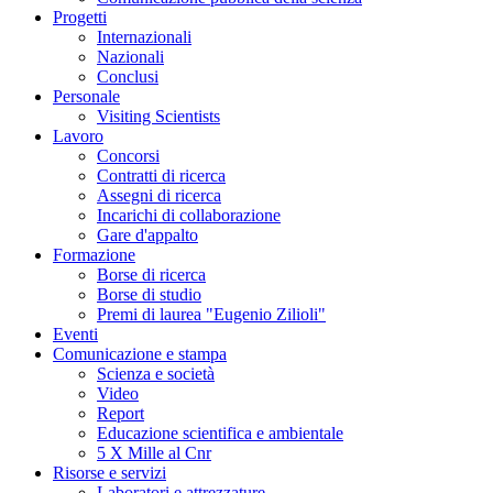
Progetti
Internazionali
Nazionali
Conclusi
Personale
Visiting Scientists
Lavoro
Concorsi
Contratti di ricerca
Assegni di ricerca
Incarichi di collaborazione
Gare d'appalto
Formazione
Borse di ricerca
Borse di studio
Premi di laurea "Eugenio Zilioli"
Eventi
Comunicazione e stampa
Scienza e società
Video
Report
Educazione scientifica e ambientale
5 X Mille al Cnr
Risorse e servizi
Laboratori e attrezzature