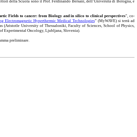
ttori della Scuola sono il Prof. Ferdinando Bersani, dell’Università di Bologna, e
tic Fields to cancer: from Biology and in silico to clinical perspectives
”, co-
g Electromagnetic Hyperthermic Medical Technologies
” (MyWAVE) si terrà ad
s (Aristotle University of Thessaloniki, Faculty of Sciences, School of Physics,
t of Experimental Oncology, Ljubljana, Slovenia).
amma preliminare.