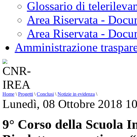
Glossario di telerilev
Area Riservata - Docu
Area Riservata - Doc
Amministrazione traspar
Home
\
Progetti
\
Conclusi
\
Notizie in evidenza
\
Lunedì, 08 Ottobre 2018 1
9° Corso della Scuola I