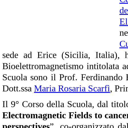
d
El
n
Cu
sede ad Erice (Sicilia, Italia),
Bioelettromagnetismo intitolata a
Scuola sono il Prof. Ferdinando B
Dott.ssa
Maria Rosaria Scarfì
, Pr
Il 9° Corso della Scuola, dal titol
Electromagnetic Fields to cancer
perspectives
”, co-organizzato d