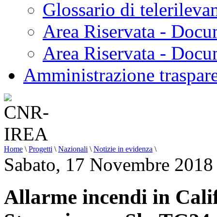
Glossario di telerilev
Area Riservata - Docu
Area Riservata - Doc
Amministrazione traspar
Home
\
Progetti
\
Nazionali
\
Notizie in evidenza
\
Sabato, 17 Novembre 2018
Allarme incendi in Cali