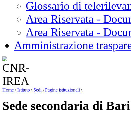
Glossario di telerilev
Area Riservata - Docu
Area Riservata - Doc
Amministrazione traspar
Home
\
Istituto
\
Sedi
\
Pagine istituzionali
\
Sede secondaria di Bari