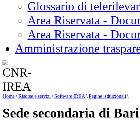
Glossario di telerilev
Area Riservata - Docu
Area Riservata - Doc
Amministrazione traspar
Home
\
Risorse e servizi
\
Software IREA
\
Pagine istituzionali
\
Sede secondaria di Bari