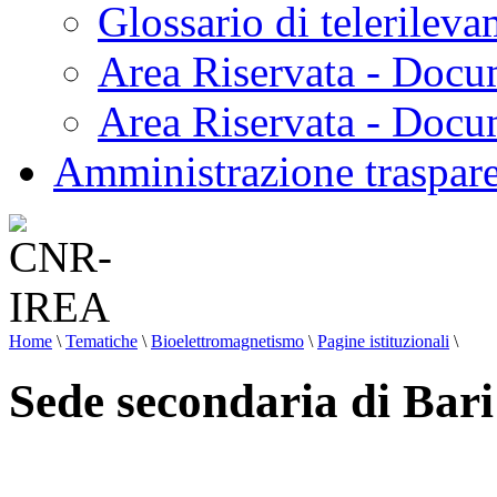
Glossario di telerilev
Area Riservata - Docu
Area Riservata - Doc
Amministrazione traspar
Home
\
Tematiche
\
Bioelettromagnetismo
\
Pagine istituzionali
\
Sede secondaria di Bari