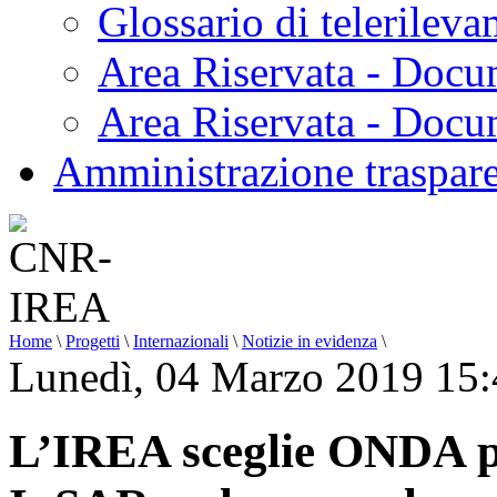
Glossario di telerilev
Area Riservata - Docu
Area Riservata - Doc
Amministrazione traspar
Home
\
Progetti
\
Internazionali
\
Notizie in evidenza
\
Lunedì, 04 Marzo 2019 15:
L’IREA sceglie ONDA pe