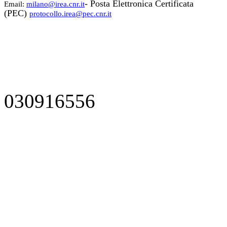
- Posta Elettronica Certificata
Email:
milano@irea.cnr.it
(PEC)
protocollo.irea@pec.cnr.it
030916556