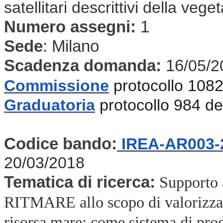
satellitari descrittivi della veg
Numero assegni:
1
Sede
:
Milano
Scadenza domanda:
16
/05/2
Commissione
protocollo 108
Graduatoria
protocollo 984 d
Codice bando:
IREA-AR003-
20/03/2018
Tematica di ricerca:
Supporto 
RITMARE allo scopo di valorizzare 
risorsa mare: come sistema di produ