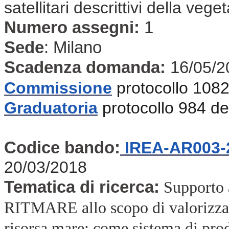
satellitari descrittivi della veg
Numero assegni:
1
Sede
:
Milano
Scadenza domanda:
16
/05/2
Commissione
protocollo 108
Graduatoria
protocollo 984 d
Codice bando:
IREA-AR003-
20/03/2018
Tematica di ricerca:
Supporto 
RITMARE allo scopo di valorizzare 
risorsa mare: come sistema di produ