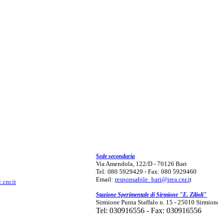
Sede secondaria
Via Amendola, 122/D - 70126 Bari
Tel: 080 5929429 - Fax: 080 5929460
Email:
responsabile_bari@irea.cnr.i
t
.cnr.it
Stazione Sperimentale di Sirmione "E. Zilioli"
Sirmione Punta Staffalo n. 15 - 25010 Sirmion
Tel: 030916556 - Fax: 030916556