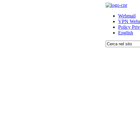
Webmail
VPN Webm
Policy Pri
English