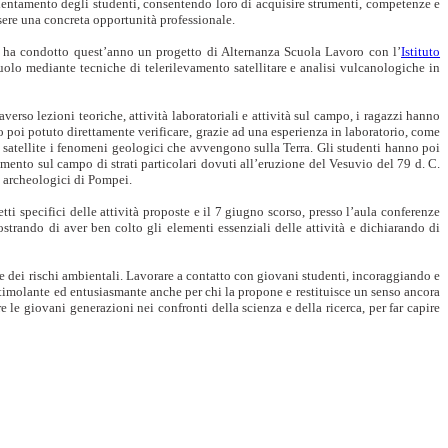
orientamento degli studenti, consentendo loro di acquisire strumenti, competenze e
ssere una concreta opportunità professionale.
ha condotto quest’anno un progetto di Alternanza Scuola Lavoro con l’
Istituto
olo mediante tecniche di telerilevamento satellitare e analisi vulcanologiche in
averso lezioni teoriche, attività laboratoriali e attività sul campo, i ragazzi hanno
 poi potuto direttamente verificare, grazie ad una esperienza in laboratorio, come
da satellite i fenomeni geologici che avvengono sulla Terra. Gli studenti hanno poi
imento sul campo di strati particolari dovuti all’eruzione del Vesuvio del 79 d. C.
i archeologici di Pompei.
ti specifici delle attività proposte e il 7 giugno scorso, presso l’aula conferenze
ostrando di aver ben colto gli elementi essenziali delle attività e dichiarando di
o e dei rischi ambientali. Lavorare a contatto con giovani studenti, incoraggiando e
o stimolante ed entusiasmante anche per chi la propone e restituisce un senso ancora
re le giovani generazioni nei confronti della scienza e della ricerca, per far capire