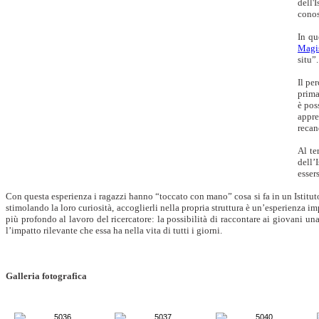
dell'
conos
In qu
Magis
situ”.
Il pe
prima
è pos
appre
recan
Al te
dell’
essers
Con questa esperienza i ragazzi hanno “toccato con mano” cosa si fa in un Istituto 
stimolando la loro curiosità, accoglierli nella propria struttura è un’esperienza i
più profondo al lavoro del ricercatore: la possibilità di raccontare ai giovani una 
l’impatto rilevante che essa ha nella vita di tutti i giorni.
Galleria fotografica