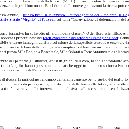
Istruzione dell'Università e della Ricerca (MIUR) per incrementare le capacità di 
cenze utili per il loro futuro. E nel futuro delle nuove generazioni la ricerca può e
esto ambito, l’
Istituto per il Rilevamento Elettromagnetico dell'Ambiente (IREA)
trale Statale “Virgilio” di Pozzuoli
sul tema “Osservazione di deformazioni del su
rcorso formativo ha coinvolto gli alunni della classe IV Q del liceo scientifico. Attr
 appreso i principi base del
telerilevamento e dei sensori di immagine Radar
. Hanno
sibile ottenere immagini ad alta risoluzione della superficie terrestre e osservare 
so i principi di base della cartografia e completato il loro percorso con il riconosc
dosi presso Villa Regina a Boscoreale, Villa Oplonti a Torre Annunziata e agli scav
rmine del percorso gli studenti, divisi in gruppi di lavoro, hanno approfondito aspet
Istituto Virgilio, hanno presentato le tematiche oggetto del percorso formativo, m
i sentiti arricchiti dall'esperienza vissuta.
di ricerca, in particolare nel campo del telerilevamento per lo studio del territori
mportante non solo per i giovani, in vista anche delle loro scelte future, ma è molt
attività lavorativa bella, interessante e inclusiva, e allo stesso tempo sensibilizza