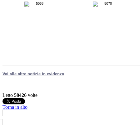
Vai alle altre notizie in evidenza
Letto
58426
volte
Torna in alto