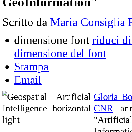
GeoInformation"
Scritto da
Maria Consiglia 
dimensione font
riduci d
dimensione del font
Stampa
Email
Gloria B
CNR
annu
"Artificia
Informat