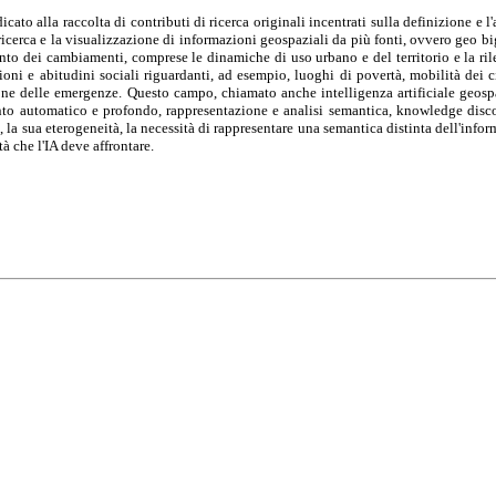
icato alla raccolta di contributi di ricerca originali incentrati sulla definizione e l'
la ricerca e la visualizzazione di informazioni geospaziali da più fonti, ovvero geo 
mento dei cambiamenti, comprese le dinamiche di uso urbano e del territorio e la ri
oni e abitudini sociali riguardanti, ad esempio, luoghi di povertà, mobilità dei ci
one delle emergenze. Questo campo, chiamato anche intelligenza artificiale geospaz
o automatico e profondo, rappresentazione e analisi semantica, knowledge discove
la sua eterogeneità, la necessità di rappresentare una semantica distinta dell'info
à che l'IA deve affrontare.