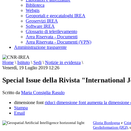
Biblioteca
Webgis
Geoportali e geocataloghi IREA
Geoservizi IREA
Software IREA
Glossario di telerilevamento
Area Riservata - Documenti
Area Riservata - Documenti (VPN)
Amministrazione trasparente
Home
\
Istituto
\
Sedi
\
Notizie in evidenza
\
Venerdì, 19 Luglio 2019 12:26
Special Issue della Rivista "International
Scritto da
Maria Consiglia Rasulo
dimensione font
riduci dimensione font
aumenta la dimensione 
Stampa
Email
Gloria Bordogna
e
Cris
GeoInformation (IJGI)
, 