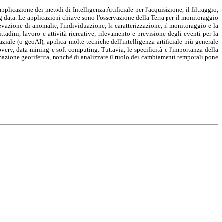
applicazione dei metodi di Intelligenza Artificiale per l'acquisizione, il filtraggio,
big data. Le applicazioni chiave sono l'osservazione della Terra per il monitoraggio
levazione di anomalie; l'individuazione, la caratterizzazione, il monitoraggio e la
ttadini, lavoro e attività ricreative; rilevamento e previsione degli eventi per la
iale (o geoAI), applica molte tecniche dell'intelligenza artificiale più generale
ry, data mining e soft computing. Tuttavia, le specificità e l'importanza della
rmazione georiferita, nonché di analizzare il ruolo dei cambiamenti temporali pone