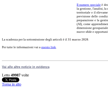
Il numero speciale
è ded
la gestione, l'analisi, 
territoriale e il rileva
previsione delle condizi
preparazione e la gesti
(AI), come apprendiment
dimensione geospaziale, 
nuove sfide e opportunit
La scadenza per la sottomissione degli articoli è il
31 marzo 2020
.
Per tutte le informazioni vai a
questo link
.
Vai alle altre notizie in evidenza
Letto
49987
volte
Torna in alto