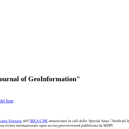
 Journal of GeoInformation"
del font
tiano Fugazza
dell’
IREA-CNR
annunciano la call dello Special Issue "Artificial 
una rivista internazionale open access peer-reviewed pubblicata da MDPI.