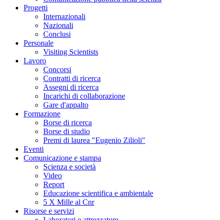
Progetti
Internazionali
Nazionali
Conclusi
Personale
Visiting Scientists
Lavoro
Concorsi
Contratti di ricerca
Assegni di ricerca
Incarichi di collaborazione
Gare d'appalto
Formazione
Borse di ricerca
Borse di studio
Premi di laurea "Eugenio Zilioli"
Eventi
Comunicazione e stampa
Scienza e società
Video
Report
Educazione scientifica e ambientale
5 X Mille al Cnr
Risorse e servizi
Laboratori e attrezzature