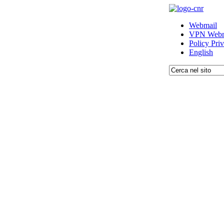
Webmail
VPN Webm
Policy Pri
English