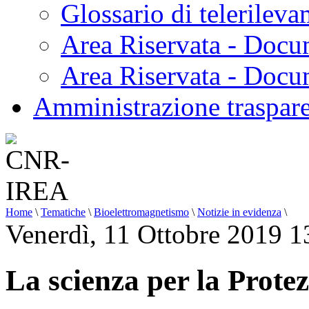
Glossario di telerilev
Area Riservata - Docu
Area Riservata - Doc
Amministrazione traspar
Home
\
Tematiche
\
Bioelettromagnetismo
\
Notizie in evidenza
\
Venerdì, 11 Ottobre 2019 1
La scienza per la Protez