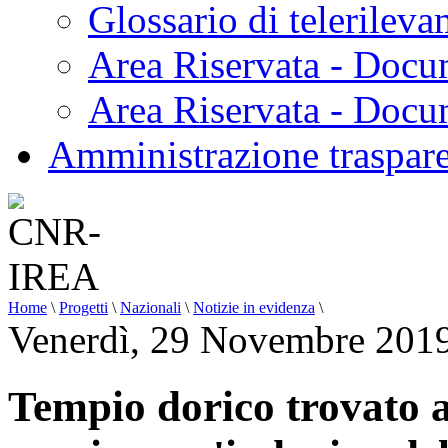
Glossario di telerilev
Area Riservata - Docu
Area Riservata - Doc
Amministrazione traspar
Home
\
Progetti
\
Nazionali
\
Notizie in evidenza
\
Venerdì, 29 Novembre 201
Tempio dorico trovato a