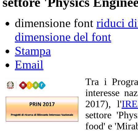
settore 'Physics Engine
dimensione font
riduci d
dimensione del font
Stampa
Email
Tra i Progra
interesse na
2017), l'
IR
settore 'Phys
food' e 'Mirab