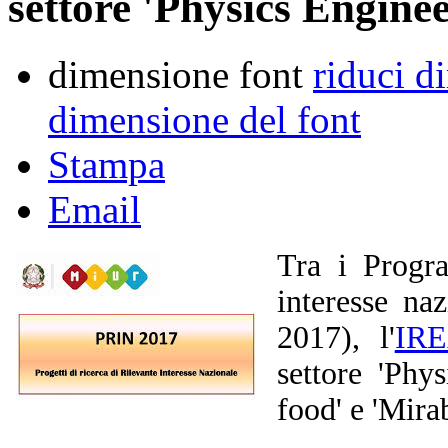
settore 'Physics Engine
dimensione font
riduci d
dimensione del font
Stampa
Email
Tra i Progra
interesse na
2017), l'
IR
settore 'Phys
food' e 'Mirab