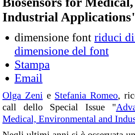
Biosensors for Medical
Industrial Applications
dimensione font
riduci d
dimensione del font
Stampa
Email
Olga Zeni
e
Stefania Romeo
, ric
call dello Special Issue
"
Adva
Medical, Environmental and Indust
Negli ultimi anni si è osservata un