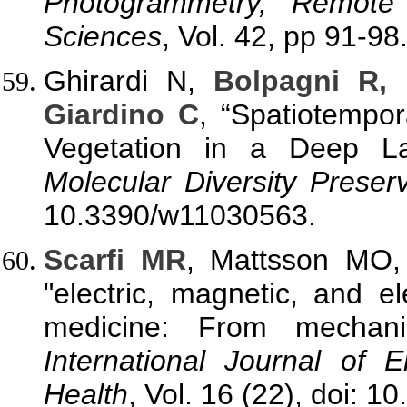
Photogrammetry, Remote 
Sciences
, Vol. 42, pp 91-98
Ghirardi N,
Bolpagni R, 
Giardino C
, “Spatiotempo
Vegetation in a Deep L
Molecular Diversity Preserv
10.3390/w11030563.
Scarfi MR
, Mattsson MO
"electric, magnetic, and e
medicine: From mechanis
International Journal of 
Health
, Vol. 16 (22), doi: 