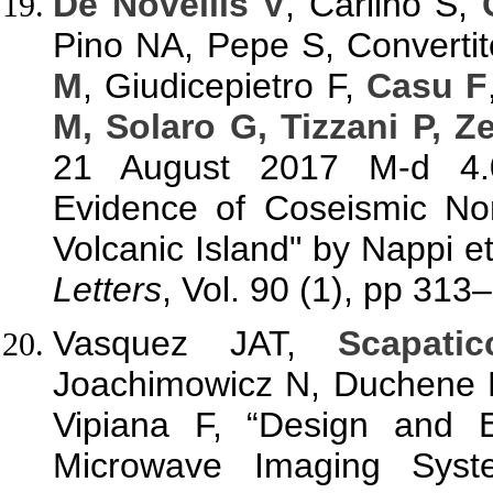
De Novellis V
, Carlino S,
Pino NA, Pepe S, Converti
M
, Giudicepietro F,
Casu F
M, Solaro G, Tizzani P, Z
21 August 2017 M-d 4.0
Evidence of Coseismic Nor
Volcanic Island" by Nappi et
Letters
, Vol. 90 (1), pp 313
Vasquez JAT,
Scapati
Joachimowicz N, Duchene 
Vipiana F, “Design and 
Microwave Imaging Syste