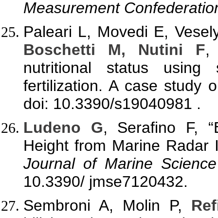
Measurement Confederatio
Paleari L, Movedi E, Vesel
Boschetti M, Nutini F
,
nutritional status usin
fertilization. A case study
doi: 10.3390/s19040981 .
Ludeno G
, Serafino F, “
Height from Marine Radar 
Journal of Marine Scienc
10.3390/ jmse7120432.
Sembroni A, Molin P,
Ref