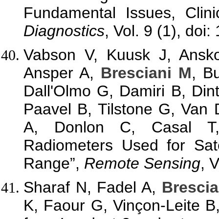
Fundamental Issues, Clini
Diagnostics
, Vol. 9 (1), do
Vabson V, Kuusk J, Ansko
Ansper A,
Bresciani M
, B
Dall'Olmo G, Damiri B, Din
Paavel B, Tilstone G, Va
A, Donlon C, Casal T, 
Radiometers Used for Sate
Range”,
Remote Sensing
, 
Sharaf N, Fadel A,
Brescia
K, Faour G, Vinçon-Leite B,