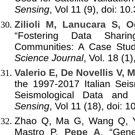
Sensing
, Vol 11 (9), doi: 1
Zilioli M, Lanucara S, 
“Fostering Data Sharin
Communities: A Case Stud
Science Journal
, Vol. 18 (1
Valerio E, De Novellis V, 
the 1997-2017 Italian Sei
Seismological Data an
Sensing
, Vol 11 (18), doi: 
Zhao Q, Ma G, Wang Q, Ya
Mastro P,
Pepe A
, “Gene