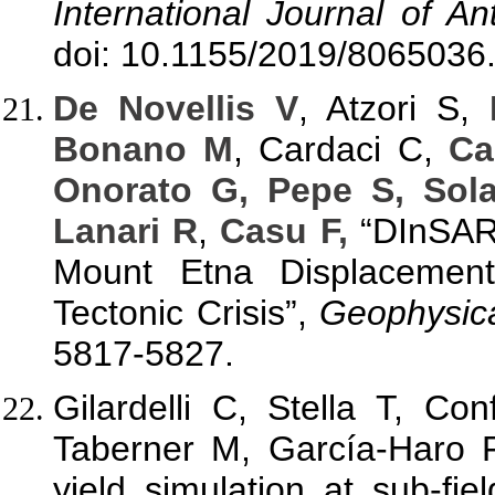
International Journal of A
doi: 10.1155/2019/8065036
De Novellis V
, Atzori S,
Bonano M
, Cardaci C,
Ca
Onorato G, Pepe S, Sola
Lanari R
,
Casu F,
“DInSAR 
Mount Etna Displacemen
Tectonic Crisis”,
Geophysica
5817-5827.
Gilardelli C, Stella T, Con
Taberner M, García-Haro 
yield simulation at sub-fi