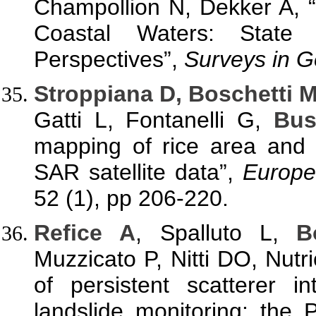
Champollion N, Dekker A, 
Coastal Waters: State
Perspectives”,
Surveys in G
Stroppiana D, Boschetti 
Gatti L, Fontanelli G,
Bus
mapping of rice area and 
SAR satellite data”,
Europe
52 (1), pp 206-220.
Refice A
, Spalluto L,
B
Muzzicato P, Nitti DO, Nutr
of persistent scatterer i
landslide monitoring: the 