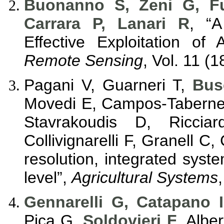
Buonanno S, Zeni G, F
Carrara P, Lanari R
, “
Effective Exploitation o
Remote Sensing
, Vol. 11 (
Pagani V, Guarneri T,
Bus
Movedi E, Campos-Taberner
Stavrakoudis D, Riccia
Collivignarelli F, Granell C,
resolution, integrated system
level”,
Agricultural Systems
Gennarelli G, Catapano 
Pica G,
Soldovieri F
, Albe