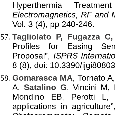
Hyperthermia Treatmen
Electromagnetics, RF and 
Vol. 3 (4), pp 240-246.
Tagliolato P, Fugazza C
Profiles for Easing Se
Proposal”,
ISPRS Internatio
8 (8), doi: 10.3390/ijgi8080
Gomarasca MA
, Tornato A
A,
Satalino G
, Vincini M,
Mondino EB, Perotti L, A
applications in agriculture