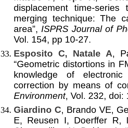
displacement time-series 
merging technique: The c
area”,
ISPRS Journal of P
Vol. 154, pp 10-27.
Esposito C, Natale A
, 
“Geometric distortions in
knowledge of electronic
correction by means of cor
Environment
, Vol. 232, doi
Giardino C
, Brando VE, Ge
E, Reusen I, Doerffer R,