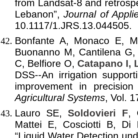
from Landsat-8 and retrospe
Lebanon”,
Journal of Appl
10.1117/1.JRS.13.044505.
Bonfante A, Monaco E, Ma
Buonanno M, Cantilena G, 
C, Belfiore O,
Catapano I,
DSS--An irrigation support
improvement in precision 
Agricultural Systems
, Vol. 
Lauro SE,
Soldovieri F
, 
Mattei E, Cosciotti B, Di
“Liquid Water Detection un