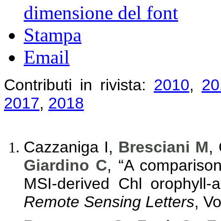
dimensione del font
Stampa
Email
Contributi in rivista:
2010
,
20
2017
,
2018
Cazzaniga I,
Bresciani M
,
Giardino C
, “A comparison
MSI-derived Chl orophyll-a
Remote Sensing Letters
, V