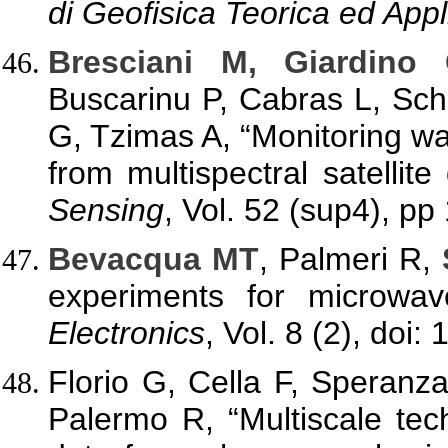
di Geofisica Teorica ed Appl
Bresciani M, Giardino
Buscarinu P, Cabras L, Sc
G, Tzimas A, “Monitoring wa
from multispectral satellite
Sensing
, Vol. 52 (sup4), pp
Bevacqua MT
, Palmeri R,
experiments for microwav
Electronics
, Vol. 8 (2), doi
Florio G, Cella F, Speranz
Palermo R, “Multiscale te