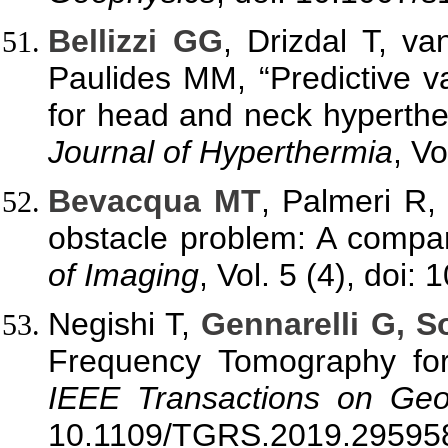
Bellizzi GG
, Drizdal T, 
Paulides MM, “Predictive v
for head and neck hyperthe
Journal of Hyperthermia
, Vo
Bevacqua MT
, Palmeri R,
obstacle problem: A compa
of Imaging
, Vol. 5 (4), doi
Negishi T,
Gennarelli G, S
Frequency Tomography for 
IEEE Transactions on Ge
10.1109/TGRS.2019.29595