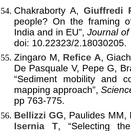
Chakraborty A,
Giuffredi 
people? On the framing of
India and in EU”,
Journal o
doi: 10.22323/2.18030205.
Zingaro M,
Refice A
, Giac
De Pasquale V, Pepe G, Br
“Sediment mobility and c
mapping approach”,
Scienc
pp 763-775.
Bellizzi GG
, Paulides MM,
Isernia T
, “Selecting t