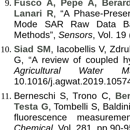
Fusco A, Pepe A, Berar
Lanari R
, “A Phase-Prese
Mode SAR Raw Data Bas
Methods”,
Sensors
, Vol. 19
Siad SM
, Iacobellis V, Zdr
G, “A review of coupled h
Agricultural Water M
10.1016/j.agwat.2019.1057
Berneschi S, Trono C,
Ber
Testa G
, Tombelli S, Baldin
fluorescence measureme
Chemical
, Vol. 281, pp 90-9