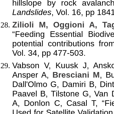
hillslope by rock avalanc
Landslides
, Vol. 16, pp 18
Zilioli M, Oggioni A, Ta
“Feeding Essential Biodiv
potential contributions fr
Vol. 34, pp 477-503.
Vabson V, Kuusk J, Ansko
Ansper A,
Bresciani M
, B
Dall'Olmo G, Damiri B, Din
Paavel B, Tilstone G, Va
A, Donlon C, Casal T, “Fi
Used for Satellite Validati