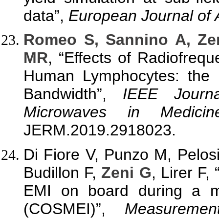
data”,
European Journal of
Romeo S, Sannino A, Ze
MR
, “Effects of Radiofre
Human Lymphocytes: the I
Bandwidth”,
IEEE Journ
Microwaves in Medici
JERM.2019.2918023.
Di Fiore V, Punzo M, Pelosi
Budillon F,
Zeni G
, Lirer F,
EMI on board during a ma
(COSMEI)”,
Measurement