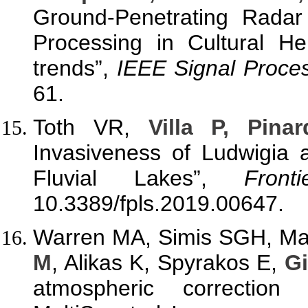
Ground-Penetrating Rada
Processing in Cultural He
trends”,
IEEE Signal Proce
61.
Toth VR,
Villa P, Pina
Invasiveness of Ludwigia
Fluvial Lakes”,
Fron
10.3389/fpls.2019.00647.
Warren MA, Simis SGH, Mar
M
, Alikas K, Spyrakos E,
Gi
atmospheric correction