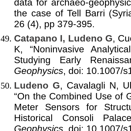
data for archaeo-geophysica
the case of Tell Barri (Syri
26 (4), pp 379-395.
Catapano I, Ludeno G
, Cu
K, “Noninvasive Analytica
Studying Early Renaiss
Geophysics
, doi: 10.1007/
Ludeno G
, Cavalagli N, U
“On the Combined Use of G
Meter Sensors for Structu
Historical Consoli Pala
Geophysics
, doi: 10.1007/