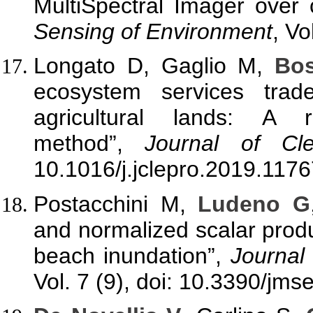
MultiSpectral Imager over 
Sensing of Environment
, Vo
Longato D, Gaglio M,
Bos
ecosystem services trad
agricultural lands: A 
method”,
Journal of Cle
10.1016/j.jclepro.2019.1176
Postacchini M,
Ludeno G
and normalized scalar produc
beach inundation”,
Journal
Vol. 7 (9), doi: 10.3390/jm