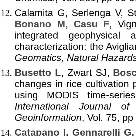
Calamita G, Serlenga V, St
Bonano M, Casu F
, Vig
integrated geophysical
characterization: the Avigli
Geomatics, Natural Hazard
Busetto L
, Zwart SJ,
Bosc
changes in rice cultivation 
using MODIS time-serie
International Journal o
Geoinformation
, Vol. 75, p
Catapano I, Gennarelli G