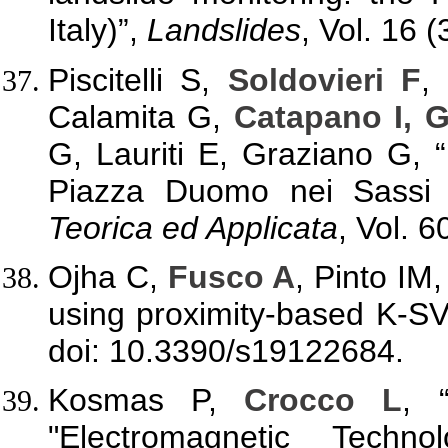
Italy)”,
Landslides
, Vol. 16 
Piscitelli S,
Soldovieri F
,
Calamita G,
Catapano I, 
G, Lauriti E, Graziano G, “
Piazza Duomo nei Sassi
Teorica ed Applicata
, Vol. 6
Ojha C,
Fusco A
, Pinto IM
using proximity-based K-S
doi: 10.3390/s19122684.
Kosmas P,
Crocco L
, 
"Electromagnetic Techno