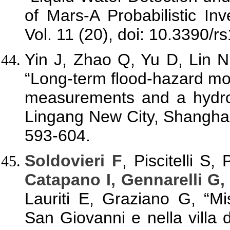
of Mars-A Probabilistic In
Vol. 11 (20), doi: 10.3390/
Yin J, Zhao Q, Yu D, Lin 
“Long-term flood-hazard mo
measurements and a hydro
Lingang New City, Shangha
593-604.
Soldovieri F
, Piscitelli S
Catapano I, Gennarelli G
Lauriti E, Graziano G, “Mi
San Giovanni e nella villa d