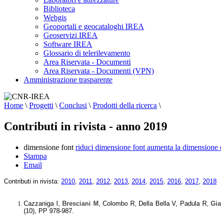
Biblioteca
Webgis
Geoportali e geocataloghi IREA
Geoservizi IREA
Software IREA
Glossario di telerilevamento
Area Riservata - Documenti
Area Riservata - Documenti (VPN)
Amministrazione trasparente
Home
\
Progetti
\
Conclusi
\
Prodotti della ricerca
\
Contributi in rivista - anno 2019
dimensione font
riduci dimensione font
aumenta la dimensione 
Stampa
Email
Contributi in rivista:
2010
,
2011
,
2012
,
2013
,
2014
,
2015
,
2016
,
2017
,
2018
Cazzaniga I,
Bresciani M
, Colombo R, Della Bella V, Padula R,
Gia
(10), PP 978-987.