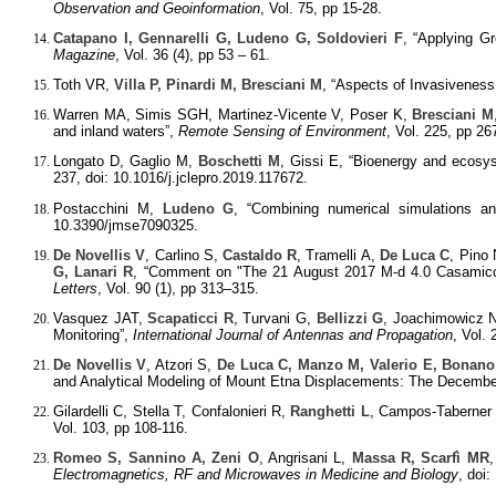
Observation and Geoinformation
, Vol. 75, pp 15-28
.
Catapano I, Gennarelli G, Ludeno G, Soldovieri F
, “Applying G
Magazine
, Vol. 36 (4), pp 53 – 61.
Toth VR,
Villa P, Pinardi M, Bresciani M
, “Aspects of Invasivenes
Warren MA, Simis SGH, Martinez-Vicente V, Poser K,
Bresciani M
and inland waters”,
Remote Sensing of Environment
, Vol. 225, pp 26
Longato D, Gaglio M,
Boschetti M
, Gissi E, “Bioenergy and ecosy
237, doi: 10.1016/j.jclepro.2019.117672.
Postacchini M,
Ludeno G
, “Combining numerical simulations an
10.3390/jmse7090325.
De Novellis V
, Carlino S,
Castaldo R
, Tramelli A,
De Luca C
, Pino
G, Lanari R
, “Comment on "The 21 August 2017 M-d 4.0 Casamicciol
Letters
, Vol. 90 (1), pp 313–315.
Vasquez JAT,
Scapaticci R
, Turvani G,
Bellizzi G
, Joachimowicz 
Monitoring”,
International Journal of Antennas and Propagation
, Vol.
De Novellis V
, Atzori S,
De Luca C, Manzo M, Valerio E, Bonan
and Analytical Modeling of Mount Etna Displacements: The December
Gilardelli C, Stella T, Confalonieri R,
Ranghetti L
, Campos-Taberner
Vol. 103, pp 108-116.
Romeo S, Sannino A, Zeni O
, Angrisani L,
Massa R, Scarfì MR
Electromagnetics, RF and Microwaves in Medicine and Biology
, doi