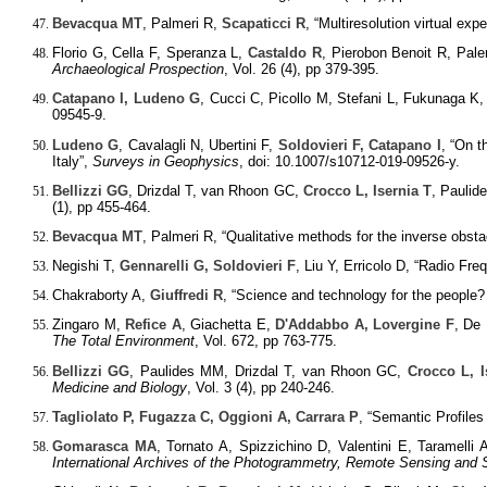
Bevacqua MT
, Palmeri R,
Scapaticci R
, “Multiresolution virtual e
Florio G, Cella F, Speranza L,
Castaldo R
, Pierobon Benoit R, Paler
Archaeological Prospection
, Vol. 26 (4), pp 379-395.
Catapano I, Ludeno G
, Cucci C, Picollo M, Stefani L, Fukunaga K,
09545-9.
Ludeno G
, Cavalagli N, Ubertini F,
Soldovieri F, Catapano I
, “On t
Italy”,
Surveys in Geophysics
, doi: 10.1007/s10712-019-09526-y.
Bellizzi GG
, Drizdal T, van Rhoon GC,
Crocco L, Isernia T
, Paulid
(1), pp 455-464.
Bevacqua MT
, Palmeri R, “Qualitative methods for the inverse obs
Negishi T,
Gennarelli G, Soldovieri F
, Liu Y, Erricolo D, “Radio Fr
Chakraborty A,
Giuffredi R
, “Science and technology for the people? 
Zingaro M,
Refice A
, Giachetta E,
D'Addabbo A, Lovergine F
, De
The Total Environment
, Vol. 672, pp 763-775.
Bellizzi GG
, Paulides MM, Drizdal T, van Rhoon GC,
Crocco L, I
Medicine and Biology
, Vol. 3 (4), pp 240-246.
Tagliolato P, Fugazza C, Oggioni A, Carrara P
, “Semantic Profile
Gomarasca MA
, Tornato A, Spizzichino D, Valentini E, Taramelli 
International Archives of the Photogrammetry, Remote Sensing and S