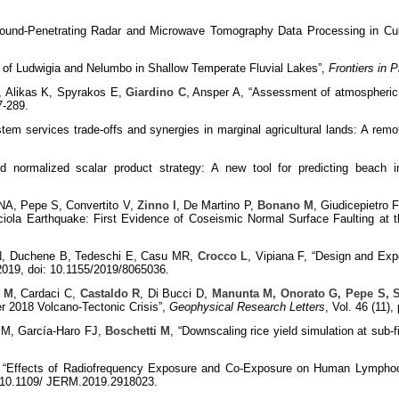
round-Penetrating Radar and Microwave Tomography Data Processing in Cultu
s of Ludwigia and Nelumbo in Shallow Temperate Fluvial Lakes”,
Frontiers in 
, Alikas K, Spyrakos E,
Giardino C
, Ansper A, “Assessment of atmospheric c
7-289.
stem services trade-offs and synergies in marginal agricultural lands: A r
d normalized scalar product strategy: A new tool for predicting beach i
 NA, Pepe S, Convertito V,
Zinno I
, De Martino P,
Bonano M
, Giudicepietro 
a Earthquake: First Evidence of Coseismic Normal Surface Faulting at the
N, Duchene B, Tedeschi E, Casu MR,
Crocco L
, Vipiana F, “Design and Ex
 2019, doi: 10.1155/2019/8065036.
o M
, Cardaci C,
Castaldo R
, Di Bucci D,
Manunta M, Onorato G, Pepe S, So
 2018 Volcano-Tectonic Crisis”,
Geophysical Research Letters
, Vol. 46 (11)
 M, García-Haro FJ,
Boschetti M
, “Downscaling rice yield simulation at sub-
, “Effects of Radiofrequency Exposure and Co-Exposure on Human Lymphocy
: 10.1109/ JERM.2019.2918023.