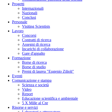
Progetti
Internazionali
Nazionali
Conclusi
Personale
Visiting Scientists
Lavoro
Concorsi
Contratti di ricerca
Assegni di ricerca
Incarichi di collaborazione
Gare d'appalto
Formazione
Borse di ricerca
Borse di studio
Premi di laurea "Eugenio Zilioli"
Eventi
Comunicazione e stampa
Scienza e società
Video
Report
Educazione scientifica e ambientale
5 X Mille al Cnr
Risorse e servizi
Laboratori e attrezzature