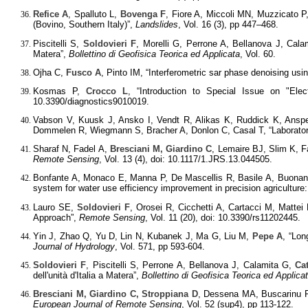
Refice A
, Spalluto L,
Bovenga F
, Fiore A, Miccoli MN, Muzzicato P,
(Bovino, Southern Italy)”,
Landslides
, Vol. 16 (3), pp 447–468.
Piscitelli S,
Soldovieri F
, Morelli G, Perrone A, Bellanova J, Cal
Matera”,
Bollettino di Geofisica Teorica ed Applicata
, Vol. 60.
Ojha C,
Fusco A
, Pinto IM, “Interferometric sar phase denoising u
Kosmas P,
Crocco L
, “Introduction to Special Issue on "Ele
10.3390/diagnostics9010019.
Vabson V, Kuusk J, Ansko I, Vendt R, Alikas K, Ruddick K, Ansp
Dommelen R, Wiegmann S, Bracher A, Donlon C, Casal T, “Laboratory
Sharaf N, Fadel A,
Bresciani M, Giardino C
, Lemaire BJ, Slim K, F
Remote Sensing
, Vol. 13 (4), doi: 10.1117/1.JRS.13.044505.
Bonfante A, Monaco E, Manna P, De Mascellis R, Basile A, Buonann
system for water use efficiency improvement in precision agriculture
Lauro SE,
Soldovieri F
, Orosei R, Cicchetti A, Cartacci M, Mattei
Approach”,
Remote Sensing
, Vol. 11 (20), doi: 10.3390/rs11202445.
Yin J, Zhao Q, Yu D, Lin N, Kubanek J, Ma G, Liu M,
Pepe A
, “Lo
Journal of Hydrology
, Vol. 571, pp 593-604.
Soldovieri F
, Piscitelli S, Perrone A, Bellanova J, Calamita G,
Ca
dell'unità d'Italia a Matera”,
Bollettino di Geofisica Teorica ed Applica
Bresciani M, Giardino C, Stroppiana D
, Dessena MA, Buscarinu P,
European Journal of Remote Sensing
, Vol. 52 (sup4), pp 113-122.