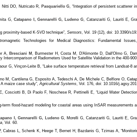
 Nitti DO, Nutricato R,
Pasquariello G
, “Integration of persistent scatterer 
amita G,
Catapano I, Gennarelli G, Ludeno G
, Catanzariti G, Lauriti E, G
sing proximity-based K-SVD technique”,
Sensors
, Vol. 19 (12), doi: 10.3390/s1
ctromagnetic Technologies for Medical Diagnostics: Fundamental Issues,
er A,
Bresciani M
, Burmester H, Costa M, D'Alimonte D, Dall'Olmo G, Dam
 Intercomparison of Radiometers Used for Satellite Validation in the 400-9
aour G, Vinçon-Leite B, “Lake surface temperature retrieval from Landsat-8 a
o M, Cantilena G, Esposito A, Tedeschi A, De Michele C, Belfiore O,
Cata
: A maize case study”,
Agricultural Systems
, Vol. 176, doi: 10.1016/j.agsy.20
 E, Cosciotti B, Di Paolo F, Noschese R, Pettinelli E, “Liquid Water Detecti
ng-term flood-hazard modeling for coastal areas using InSAR measurements 
tapano I, Gennarelli G, Ludeno G
, Morelli G, Catanzariti G, Lauriti E, Gr
ta
, Vol. 60.
 Cabras L, Schenk K, Heege T, Bernet H, Bazdanis G, Tzimas A, “Monitoring 