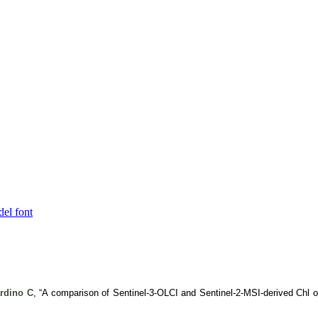
del font
rdino C
, “A comparison of Sentinel-3-OLCI and Sentinel-2-MSI-derived Chl or