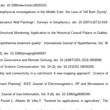
), doi: 10.3390/electronics8020153.
physical investigations in the Middle East: the case of Tell Barri (Syria)”,
aissance Wall Paintings”,
Surveys in Geophysics
, doi: 10.1007/s10712-019-
uctural Monitoring: Application to the Historical Consoli Palace in Gubbio,
yperthermia treatment quality”,
International Journal of Hyperthermia
, Vol. 36
(4), doi: 10.3390/jimaging5040047.
 on Geoscience and Remote Sensing
, doi: 10.1109/TGRS.2019.2959589.
l of Science Communication
, Vol. 18 (3), doi: 10.22323/2.18030205.
lity and connectivity in a catchment: A new mapping approach”,
Science of
tment Planning”,
IEEE Journal of Electromagnetics, RF and Microwaves in
 Journal of Geo-Information
, Vol. 8 (8), doi: 10.3390/ijgi8080340.
otti L, Alberto W, Villa F, “Sentinel for applications in agriculture”,
The