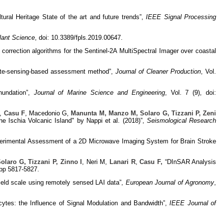
ral Heritage State of the art and future trends”,
IEEE Signal Processing
Plant Science
, doi: 10.3389/fpls.2019.00647.
orrection algorithms for the Sentinel-2A MultiSpectral Imager over coastal
emote-sensing-based assessment method”,
Journal of Cleaner Production
, Vol.
nundation”,
Journal of Marine Science and Engineering
, Vol. 7 (9), doi:
F,
Casu F
, Macedonio G,
Manunta M, Manzo M, Solaro G, Tizzani P, Zeni
 Ischia Volcanic Island" by Nappi et al. (2018)”,
Seismological Research
perimental Assessment of a 2D Microwave Imaging System for Brain Stroke
laro G, Tizzani P, Zinno I
, Neri M,
Lanari R
,
Casu F,
“DInSAR Analysis
, pp 5817-5827.
field scale using remotely sensed LAI data”,
European Journal of Agronomy
,
tes: the Influence of Signal Modulation and Bandwidth”,
IEEE Journal of