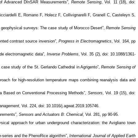
on of Advanced DInSAR Measurements”,
Remote Sensing
, Vol. 11 (18), doi:
iardelli E, Romano F, Holecz F, Collivignarelli F, Granell C, Casteleyn S,
ea geophysical surveys: The case study of Morocco Desert”,
Remote Sensing
ented contrast source inversion”,
Progress in Electromagnetics
, Vol. 164, pp
ude electromagnetic data”,
Inverse Problems
, Vol. 35 (2), doi: 10.1088/1361-
e case study of the St. Gerlando Cathedral in Agrigento”,
Remote Sensing of
pproach for high-resolution temperature maps combining reanalysis data and
a Based on Conventional Processing Methods”,
Sensors
, Vol. 19 (15), doi:
Management
, Vol. 224, doi: 10.1016/j.agwat.2019.105746.
surements”,
Sensors and Actuators B: Chemical
, Vol. 281, pp 90-95.
ysical approach for urban underground characterization: the Avigliano town
me-series and the PhenoRice algorithm”,
International Journal of Applied Earth