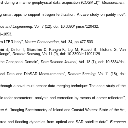
oard during a marine geophysical data acquisition (COSMEI)”,
Measurement:
ng smart apps to support nitrogen fertilization. A case study on paddy rice”,
nce and Engineering
, Vol. 7 (12), doi: 10.3390/ jmse7120432.
41–1853.
rom LTER-Italy”,
Nature Conservation
, Vol. 34, pp 477-503.
iri B, Dinter T,
Giardino C
, Kangro K, Ligi M, Paavel B, Tilstone G, Van
 Range”,
Remote Sensing
, Vol 11 (9), doi: 10.3390/rs11091129.
 the Geospatial Domain”,
Data Science Journal
, Vol. 18 (1), doi: 10.5334/dsj-
logical Data and DInSAR Measurements”,
Remote Sensing
, Vol 11 (18), doi:
through a novel multi-sensor data merging technique: The case study of the
 radar parameters: analysis and correction by means of corner reflectors”,
er A, “Imaging Spectrometry of Inland and Coastal Waters: State of the Art,
 area and flooding dynamics from optical and SAR satellite data”,
European