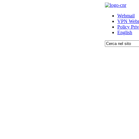
Webmail
VPN Webm
Policy Pri
English