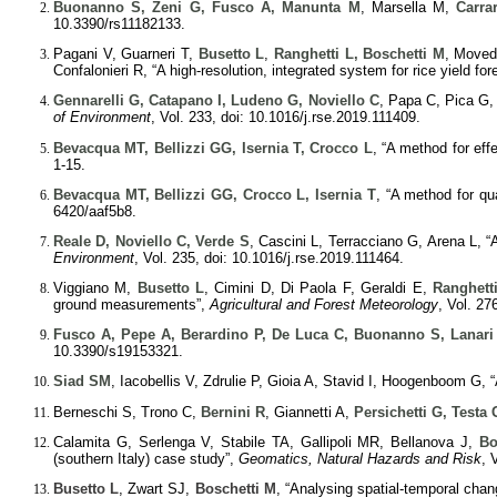
Buonanno S, Zeni G, Fusco A, Manunta M
, Marsella M,
Carra
10.3390/rs11182133.
Pagani V, Guarneri T,
Busetto L
,
Ranghetti L, Boschetti M
, Moved
Confalonieri R, “A high-resolution, integrated system for rice yield fore
Gennarelli G, Catapano I, Ludeno G, Noviello C
, Papa C, Pica G
of Environment
, Vol. 233, doi: 10.1016/j.rse.2019.111409.
Bevacqua MT, Bellizzi GG, Isernia T, Crocco L
, “A method for eff
1-15.
Bevacqua MT, Bellizzi GG, Crocco L, Isernia T
, “A method for qu
6420/aaf5b8.
Reale D, Noviello C, Verde S
, Cascini L, Terracciano G, Arena L, “
Environment
, Vol. 235, doi: 10.1016/j.rse.2019.111464.
Viggiano M,
Busetto L
, Cimini D, Di Paola F, Geraldi E,
Ranghett
ground measurements”,
Agricultural and Forest Meteorology
, Vol. 27
Fusco A, Pepe A, Berardino P, De Luca C, Buonanno S, Lanari
10.3390/s19153321.
Siad SM
, Iacobellis V, Zdrulie P, Gioia A, Stavid I, Hoogenboom G,
Berneschi S, Trono C,
Bernini R
, Giannetti A,
Persichetti G, Testa 
Calamita G, Serlenga V, Stabile TA, Gallipoli MR, Bellanova J,
Bo
(southern Italy) case study”,
Geomatics, Natural Hazards and Risk
, 
Busetto L
, Zwart SJ,
Boschetti M
, “Analysing spatial-temporal chan