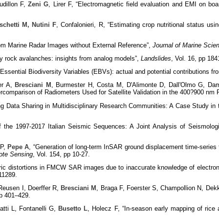
udillon F,
Zeni G
, Lirer F, “Electromagnetic field evaluation and EMI on b
schetti M, Nutini F
, Confalonieri, R, “Estimating crop nutritional status usi
from Marine Radar Images without External Reference”,
Journal of Marine Scie
 by rock avalanches: insights from analog models”,
Landslides
, Vol. 16, pp 18
 Essential Biodiversity Variables (EBVs): actual and potential contributions f
er A,
Bresciani M
, Burmester H, Costa M, D'Alimonte D, Dall'Olmo G, Dam
rcomparison of Radiometers Used for Satellite Validation in the 400?900 nm
ing Data Sharing in Multidisciplinary Research Communities: A Case Study in
of the 1997-2017 Italian Seismic Sequences: A Joint Analysis of Seismo
 P,
Pepe A
, “Generation of long-term InSAR ground displacement time-series 
ote Sensing
, Vol. 154, pp 10-27.
ic distortions in FMCW SAR images due to inaccurate knowledge of electronic
111289.
Reusen I, Doerffer R,
Bresciani M
, Braga F, Foerster S, Champollion N, Dekk
pp 401–429.
Gatti L, Fontanelli G,
Busetto L
, Holecz F, “In-season early mapping of rice