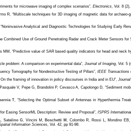
xperiments for microwave imaging of complex scenarios”,
Electronics
, Vol. 8 (2
mo R, “Multiscale techniques for 3D imaging of magnetic data for archaeo-geo
 “Noninvasive Analytical and Diagnostic Technologies for Studying Early Ren
he Combined Use of Ground Penetrating Radar and Crack Meter Sensors for Str
es MM, “Predictive value of SAR based quality indicators for head and neck h
tacle problem: A comparison on experimental data”,
Journal of Imaging
, Vol. 5 
equency Tomography for Nondestructive Testing of Pillars”,
IEEE Transactions
On the framing of innovation in policy discourses in India and in EU”,
Journa
 Pasquale V, Pepe G, Brandolini P, Cevasco A, Capolongo D, “Sediment mobi
sernia T
, “Selecting the Optimal Subset of Antennas in Hyperthermia Trea
s for Easing SensorML Description: Review and Proposal”,
ISPRS International
A,
Satalino G
, Vincini M,
Boschetti M
, Colombo R, Rossi L, Mondino EB, Per
patial Information Sciences
, Vol. 42, pp 91-98.