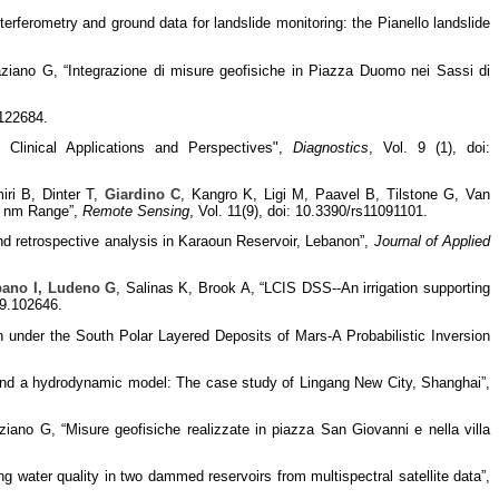
interferometry and ground data for landslide monitoring: the Pianello landslide
raziano G, “Integrazione di misure geofisiche in Piazza Duomo nei Sassi di
9122684.
 Clinical Applications and Perspectives",
Diagnostics
, Vol. 9 (1), doi:
iri B, Dinter T,
Giardino C
, Kangro K, Ligi M, Paavel B, Tilstone G, Van
00 nm Range”,
Remote Sensing
, Vol. 11(9), doi: 10.3390/rs11091101.
nd retrospective analysis in Karaoun Reservoir, Lebanon”,
Journal of Applied
pano I, Ludeno G
, Salinas K, Brook A, “LCIS DSS--An irrigation supporting
19.102646.
on under the South Polar Layered Deposits of Mars-A Probabilistic Inversion
and a hydrodynamic model: The case study of Lingang New City, Shanghai”,
aziano G, “Misure geofisiche realizzate in piazza San Giovanni e nella villa
water quality in two dammed reservoirs from multispectral satellite data”,