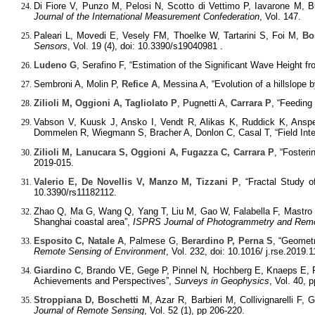
Di Fiore V, Punzo M, Pelosi N, Scotto di Vettimo P, Iavarone M, B
Journal of the International Measurement Confederation
, Vol. 147.
Paleari L, Movedi E, Vesely FM, Thoelke W, Tartarini S, Foi M,
Bo
Sensors
, Vol. 19 (4), doi: 10.3390/s19040981 .
Ludeno G
, Serafino F, “Estimation of the Significant Wave Height 
Sembroni A, Molin P,
Refice A
, Messina A, “Evolution of a hillslope
Zilioli M, Oggioni A, Tagliolato P
, Pugnetti A,
Carrara P
, “Feeding
Vabson V, Kuusk J, Ansko I, Vendt R, Alikas K, Ruddick K, Ansp
Dommelen R, Wiegmann S, Bracher A, Donlon C, Casal T, “Field Inte
Zilioli M, Lanucara S, Oggioni A, Fugazza C, Carrara P
, “Foster
2019-015.
Valerio E, De Novellis V, Manzo M, Tizzani P
, “Fractal Study 
10.3390/rs11182112.
Zhao Q, Ma G, Wang Q, Yang T, Liu M, Gao W, Falabella F, Mastro
Shanghai coastal area”,
ISPRS Journal of Photogrammetry and Rem
Esposito C, Natale A
, Palmese G,
Berardino P, Perna S
, “Geometr
Remote Sensing of Environment
, Vol. 232, doi: 10.1016/ j.rse.2019.
Giardino C
, Brando VE, Gege P, Pinnel N, Hochberg E, Knaeps E, 
Achievements and Perspectives”,
Surveys in Geophysics
, Vol. 40, 
Stroppiana D, Boschetti M
, Azar R, Barbieri M, Collivignarelli F, 
Journal of Remote Sensing
, Vol. 52 (1), pp 206-220.