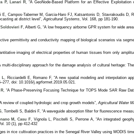
ra P, Lanari R
, “A GeoNode-Based Platform for an Effective Exploitati
i E, Campos-Taberner M, Garcia-Haro FJ, Katsantonis D, Stavrakoudis D, Ricc
casting at district level”,
Agricultural Systems
, Vol. 168, pp 181-190.
,
Soldovieri F
, Alberti G, “A low frequency airborne GPR system for wide ar
ective permittivity and conductivity mapping of biological scenarios via segm
antitative imaging of electrical properties of human tissues from only amplit
A multi-disciplinary approach for the damage analysis of cultural heritage: Th
i L
, Ricciardelli E, Romano F, “A new spatial modeling and interpolation a
6–277, doi: 10.1016/j.agrformet.2019.05.021.
 R
, “A Phase-Preserving Focusing Technique for TOPS Mode SAR Raw Dat
 “A review of coupled hydrologic and crop growth models”,
Agricultural Water 
G
, Tombelli S, Baldini F, “A waveguide absorption filter for fluorescence mea
nano M, Casu F
, Vignola L, Piscitelli S, Perrone A, “An integrated geoph
Vol. 10 (1), pp 412-432
ges in rice cultivation practices in the Senegal River Valley using MODIS ti