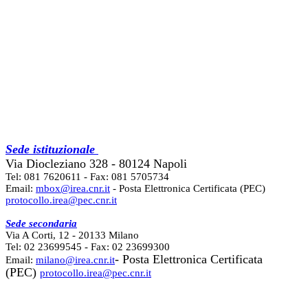
Sede istituzionale
Via Diocleziano 328 - 80124 Napoli
Tel: 081 7620611 - Fax: 081 5705734
Email:
mbox@irea.cnr.it
- Posta Elettronica Certificata (PEC)
protocollo.irea@pec.cnr.it
Sede secondaria
Via A Corti, 12 - 20133 Milano
Tel: 02 23699545 - Fax: 02 23699300
- Posta Elettronica Certificata
Email:
milano@irea.cnr.it
(PEC)
protocollo.irea@pec.cnr.it