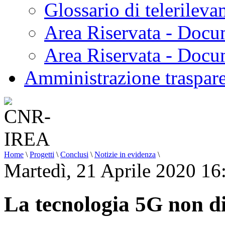
Glossario di telerilev
Area Riservata - Docu
Area Riservata - Doc
Amministrazione traspar
Home
\
Progetti
\
Conclusi
\
Notizie in evidenza
\
Martedì, 21 Aprile 2020 16
La tecnologia 5G non di