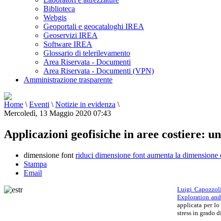
Biblioteca
Webgis
Geoportali e geocataloghi IREA
Geoservizi IREA
Software IREA
Glossario di telerilevamento
Area Riservata - Documenti
Area Riservata - Documenti (VPN)
Amministrazione trasparente
Home
\
Eventi
\
Notizie in evidenza
\
Mercoledì, 13 Maggio 2020 07:43
Applicazioni geofisiche in aree costiere: un
dimensione font
riduci dimensione font
aumenta la dimensione 
Stampa
Email
Luigi Capozzol
Exploration and
applicata per lo
stress in grado 