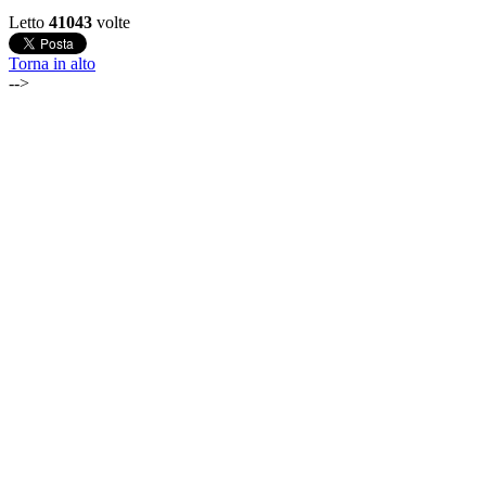
Letto
41043
volte
Torna in alto
-->