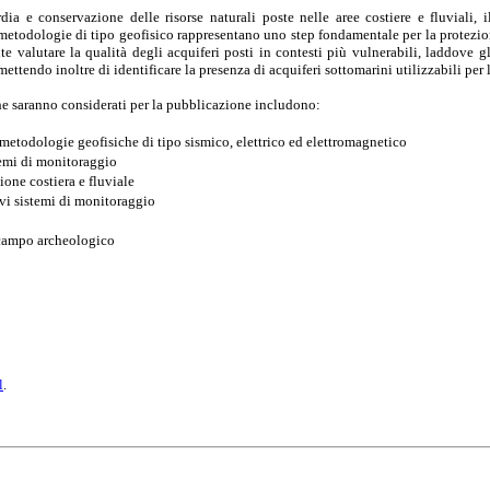
dia e conservazione delle risorse naturali poste nelle aree costiere e fluviali,
metodologie di tipo geofisico rappresentano uno step fondamentale per la protezion
e valutare la qualità degli acquiferi posti in contesti più vulnerabili, laddove 
mettendo inoltre di identificare la presenza di acquiferi sottomarini utilizzabili pe
e saranno considerati per la pubblicazione includono:
metodologie geofisiche di tipo sismico, elettrico ed elettromagnetico
temi di monitoraggio
ione costiera e fluviale
vi sistemi di monitoraggio
 campo archeologico
l
.