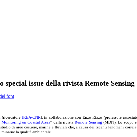
o special issue della rivista Remote Sensing
del font
i
(ricercatore
IREA-CNR
), in collaborazione con Enzo Rizzo (professore associato
 Monitoring on Coastal Areas
” della rivista
Remote Sensing
(MDPI). Lo scopo è r
 studio di aree costiere, marine e fluviali che, a causa dei recenti fenomeni correl
di minarne la qualità ambientale.