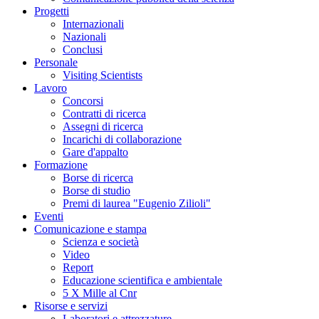
Progetti
Internazionali
Nazionali
Conclusi
Personale
Visiting Scientists
Lavoro
Concorsi
Contratti di ricerca
Assegni di ricerca
Incarichi di collaborazione
Gare d'appalto
Formazione
Borse di ricerca
Borse di studio
Premi di laurea "Eugenio Zilioli"
Eventi
Comunicazione e stampa
Scienza e società
Video
Report
Educazione scientifica e ambientale
5 X Mille al Cnr
Risorse e servizi
Laboratori e attrezzature