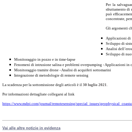
Per la salvaguar
sfruttamento di 
può efficacement
concentrate, per
Gli argomenti ch
Applicazioni di 
Sviluppo di sis
Analisi dell’eros
Sviluppo di nuo
Monitoraggio in pozzo e in time-lapse
Fenomeni di intrusione salina e problemi overpumping - Applicazioni in
Monitoraggio tramite drone - Analisi di acquiferi sottomarini
Integrazione di metodologie di remote sensing
La scadenza per la sottomissione degli articoli è il
30 luglio 2021
.
Per informazioni dettagliate collegarsi al link
https://www.mdpi.com/journal/remotesensing/special_issues/geophysical_coasta
Vai alle altre notizie in evidenza