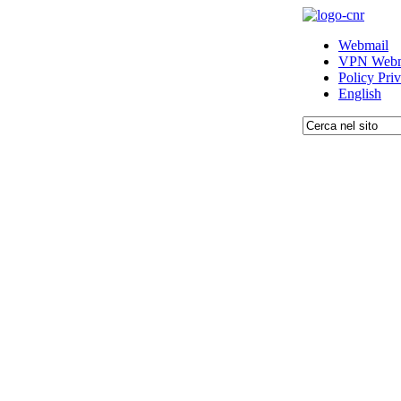
Webmail
VPN Webm
Policy Pri
English