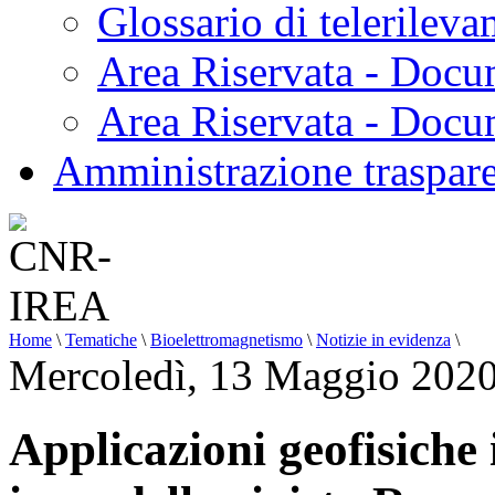
Glossario di telerilev
Area Riservata - Docu
Area Riservata - Doc
Amministrazione traspar
Home
\
Tematiche
\
Bioelettromagnetismo
\
Notizie in evidenza
\
Mercoledì, 13 Maggio 2020
Applicazioni geofisiche 