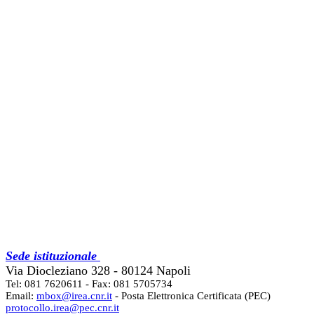
Sede istituzionale
Via Diocleziano 328 - 80124 Napoli
Tel: 081 7620611 - Fax: 081 5705734
Email:
mbox@irea.cnr.it
- Posta Elettronica Certificata (PEC)
protocollo.irea@pec.cnr.it