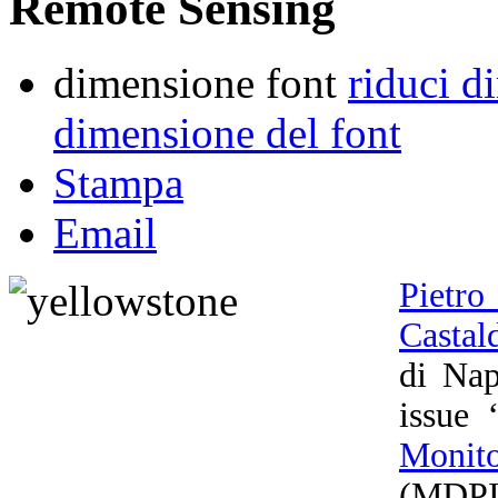
Remote Sensing
dimensione font
riduci d
dimensione del font
Stampa
Email
Pietro
Castal
di Nap
issue 
Monito
(MDPI