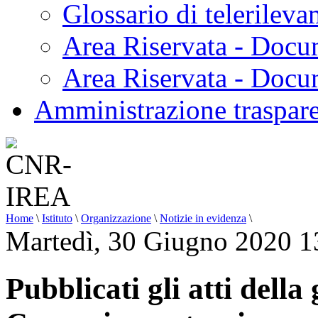
Glossario di telerilev
Area Riservata - Docu
Area Riservata - Doc
Amministrazione traspar
Home
\
Istituto
\
Organizzazione
\
Notizie in evidenza
\
Martedì, 30 Giugno 2020 1
Pubblicati gli atti dell