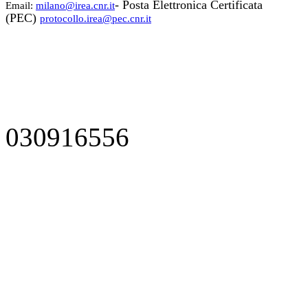
- Posta Elettronica Certificata
Email:
milano@irea.cnr.it
(PEC)
protocollo.irea@pec.cnr.it
030916556