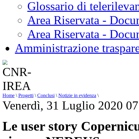
Glossario di telerilev
Area Riservata - Docu
Area Riservata - Doc
Amministrazione traspar
Home
\
Progetti
\
Conclusi
\
Notizie in evidenza
\
Venerdì, 31 Luglio 2020 07
Le user story Copernic