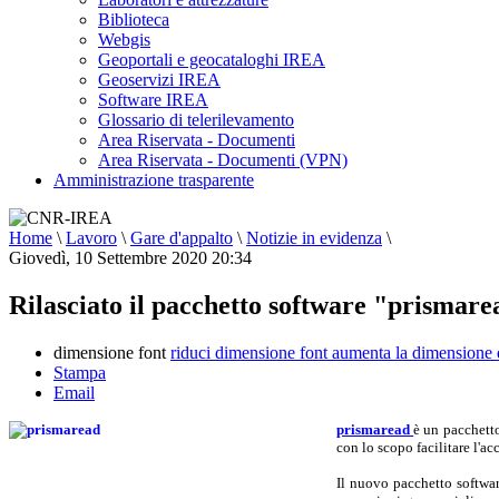
Biblioteca
Webgis
Geoportali e geocataloghi IREA
Geoservizi IREA
Software IREA
Glossario di telerilevamento
Area Riservata - Documenti
Area Riservata - Documenti (VPN)
Amministrazione trasparente
Home
\
Lavoro
\
Gare d'appalto
\
Notizie in evidenza
\
Giovedì, 10 Settembre 2020 20:34
Rilasciato il pacchetto software "prismar
dimensione font
riduci dimensione font
aumenta la dimensione 
Stampa
Email
prismaread
è un pacchett
con lo scopo facilitare l'ac
Il nuovo pacchetto software