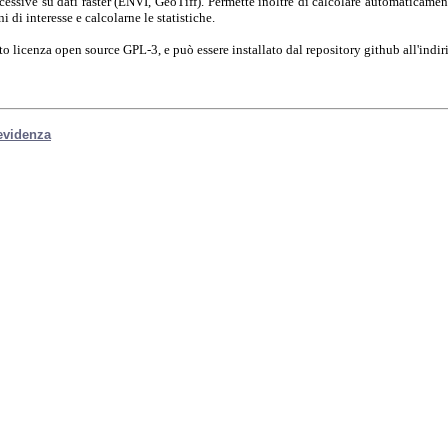
essive su dati raster (ENVI, GeoTiff). Permette inoltre di calcolare automaticamente d
i di interesse e calcolarne le statistiche.
otto licenza open source GPL-3, e può essere installato dal repository github all'indi
 evidenza