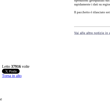
operazioni geospaziali succ
rapidamente i dati su region
Il pacchetto é rilasciato s
Vai alle altre notizie in
Letto
37916
volte
Torna in alto
he