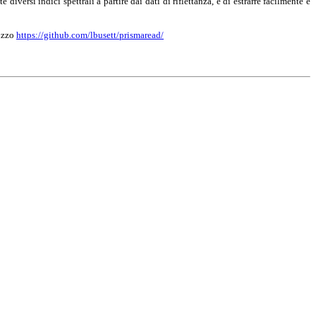
iversi indici spettrali a partire dai dati di riflettanza, e di estrarre facilmente e
rizzo
https://github.com/lbusett/prismaread/