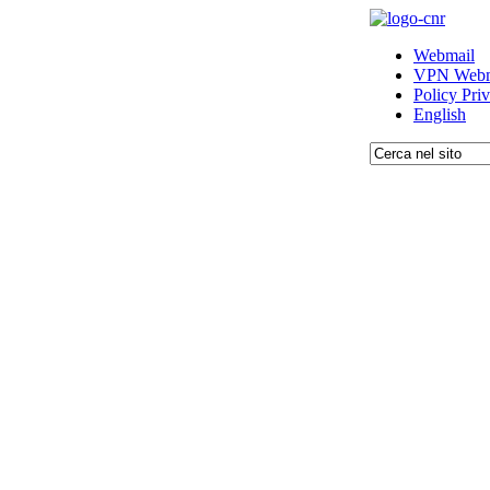
Webmail
VPN Webm
Policy Pri
English