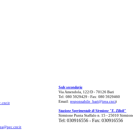
Sede secondaria
Via Amendola, 122/D - 70126 Bari
Tel: 080 5929429 - Fax: 080 5929460
Email:
responsabile_bari@irea.cnr.i
t
.cnr.it
Stazione Sperimentale di Sirmione "E. Zilioli"
Sirmione Punta Staffalo n. 15 - 25010 Sirmion
Tel: 030916556 - Fax: 030916556
rea@pec.cnr.it