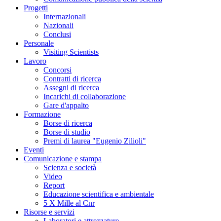
Progetti
Internazionali
Nazionali
Conclusi
Personale
Visiting Scientists
Lavoro
Concorsi
Contratti di ricerca
Assegni di ricerca
Incarichi di collaborazione
Gare d'appalto
Formazione
Borse di ricerca
Borse di studio
Premi di laurea "Eugenio Zilioli"
Eventi
Comunicazione e stampa
Scienza e società
Video
Report
Educazione scientifica e ambientale
5 X Mille al Cnr
Risorse e servizi
Laboratori e attrezzature