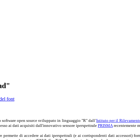
ead"
del font
o software open source sviluppato in linguaggio "R" dall’
Istituto per il Rilevamen
cesso ai dati acquisiti dall'innovativo sensore iperspettrale
PRISMA
recentemente me
 permette di accedere ai dati iperspettrali (e ai corrispondenti dati accessori) for