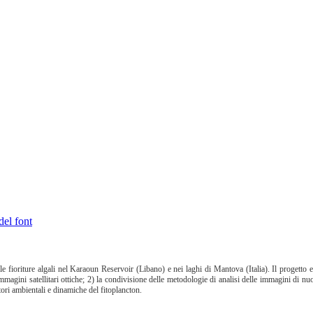
del font
elle fioriture algali nel Karaoun Reservoir (Libano) e nei laghi di Mantova (Italia). Il progett
immagini satellitari ottiche; 2) la condivisione delle metodologie di analisi delle immagini di n
tori ambientali e dinamiche del fitoplancton.