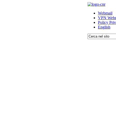
Webmail
VPN Webm
Policy Pri
English