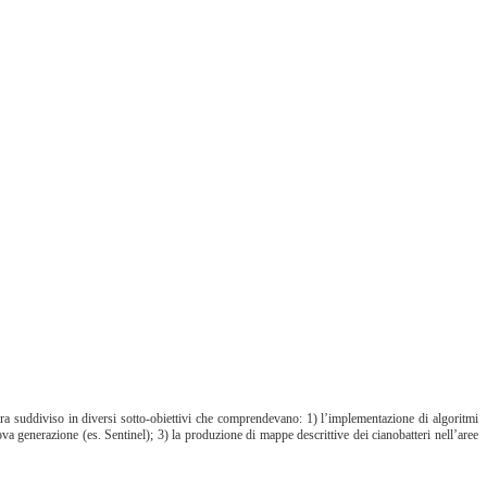
o era suddiviso in diversi sotto-obiettivi che comprendevano: 1) l’implementazione di algoritmi
uova generazione (es. Sentinel); 3) la produzione di mappe descrittive dei cianobatteri nell’aree