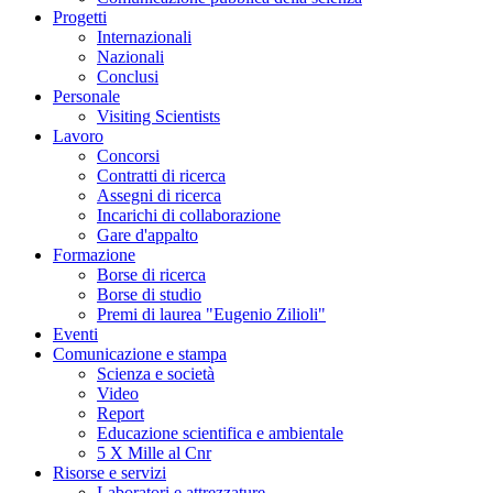
Progetti
Internazionali
Nazionali
Conclusi
Personale
Visiting Scientists
Lavoro
Concorsi
Contratti di ricerca
Assegni di ricerca
Incarichi di collaborazione
Gare d'appalto
Formazione
Borse di ricerca
Borse di studio
Premi di laurea "Eugenio Zilioli"
Eventi
Comunicazione e stampa
Scienza e società
Video
Report
Educazione scientifica e ambientale
5 X Mille al Cnr
Risorse e servizi
Laboratori e attrezzature