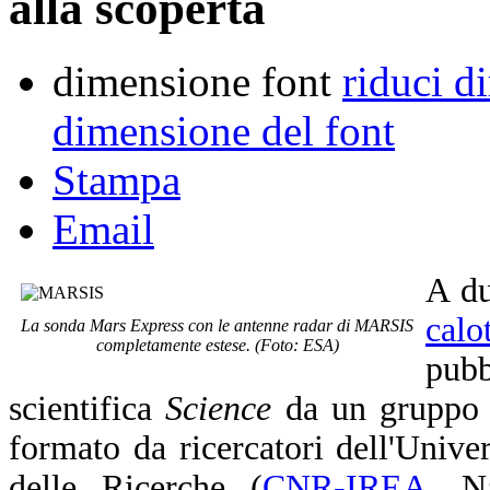
alla scoperta
dimensione font
riduci d
dimensione del font
Stampa
Email
A du
calo
La sonda Mars Express con le antenne radar di MARSIS
completamente estese. (Foto: ESA)
pubb
scientifica
Science
da un gruppo di
formato da ricercatori dell'Univ
delle Ricerche (
CNR-IREA
, Na