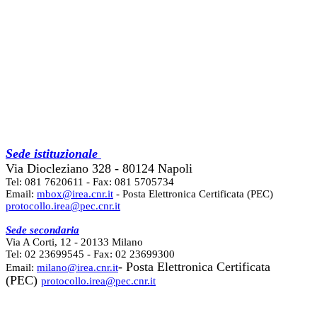
Sede istituzionale
Via Diocleziano 328 - 80124 Napoli
Tel: 081 7620611 - Fax: 081 5705734
Email:
mbox@irea.cnr.it
- Posta Elettronica Certificata (PEC)
protocollo.irea@pec.cnr.it
Sede secondaria
Via A Corti, 12 - 20133 Milano
Tel: 02 23699545 - Fax: 02 23699300
- Posta Elettronica Certificata
Email:
milano@irea.cnr.it
(PEC)
protocollo.irea@pec.cnr.it