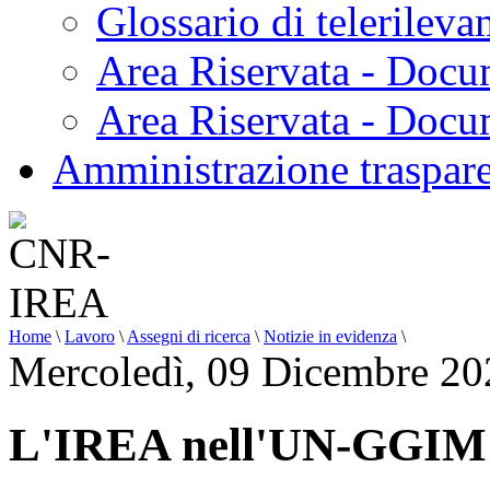
Glossario di telerilev
Area Riservata - Docu
Area Riservata - Doc
Amministrazione traspar
Home
\
Lavoro
\
Assegni di ricerca
\
Notizie in evidenza
\
Mercoledì, 09 Dicembre 20
L'IREA nell'UN-GGIM