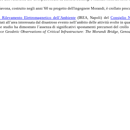
Savona, costruito negli anni '60 su progetto dell'ingegnere Morandi, è crollato proc
il Rilevamento Elettromagnetico dell’Ambiente
(IREA, Napoli) del
Consiglio N
iati all’area interessata dal disastroso evento nell’ambito delle attività svolte in qua
le studio ha dimostrato l’assenza di significativi spostamenti precursori del crollo
ce Geodetic Observations of Critical Infrastructure: The Morandi Bridge, Genoa