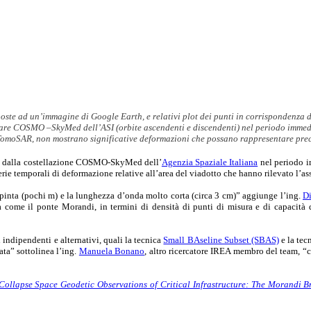
poste ad un’immagine di Google Earth, e relativi plot dei punti in corrispondenza d
tellitare COSMO –SkyMed dell’ASI (orbite ascendenti e discendenti) nel periodo im
omoSAR, non mostrano significative deformazioni che possano rappresentare prec
ti dalla costellazione COSMO-SkyMed dell’
Agenzia Spaziale Italiana
nel periodo 
rie temporali di deformazione relative all’area del viadotto che hanno rilevato l’as
o spinta (pochi m) e la lunghezza d’onda molto corta (circa 3 cm)” aggiunge l’ing.
D
sa come il ponte Morandi, in termini di densità di punti di misura e di capacità
 indipendenti e alternativi, quali la tecnica
Small BAseline Subset (SBAS)
e la tec
ata” sottolinea l’ing.
Manuela Bonano
, altro ricercatore IREA membro del team, “c
llapse Space Geodetic Observations of Critical Infrastructure: The Morandi Brid