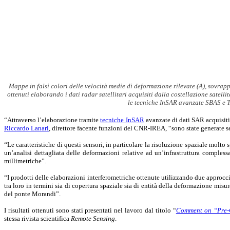
Mappe in falsi colori delle velocità medie di deformazione rilevate (A), sovrap
ottenuti elaborando i dati radar satellitari acquisiti dalla costellazione sa
le tecniche InSAR avanzate SBAS e T
“Attraverso l’elaborazione tramite
tecniche InSAR
avanzate di dati SAR acquisi
Riccardo Lanari
, direttore facente funzioni del CNR-IREA, “sono state generate se
“Le caratteristiche di questi sensori, in particolare la risoluzione spaziale molt
un’analisi dettagliata delle deformazioni relative ad un’infrastruttura comples
millimetriche”.
“I prodotti delle elaborazioni interferometriche ottenute utilizzando due approcci
tra loro in termini sia di copertura spaziale sia di entità della deformazione misur
del ponte Morandi”.
I risultati ottenuti sono stati presentati nel lavoro dal titolo “
Comment on “Pre-Co
stessa rivista scientifica
Remote Sensing
.