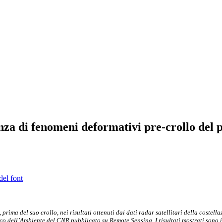
za di fenomeni deformativi pre-crollo del 
del font
 prima del suo crollo, nei risultati ottenuti dai dati radar satellitari della cos
ico dell’Ambiente del CNR pubblicato su Remote Sensing. I risultati mostrati sono 