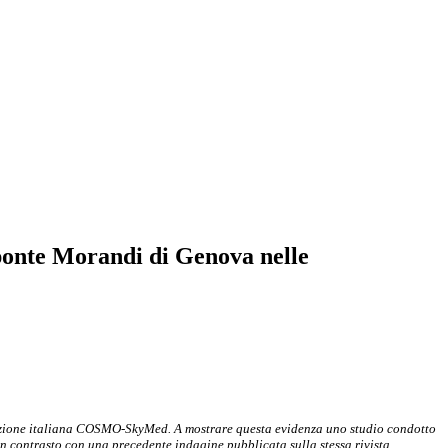
ponte Morandi di Genova nelle
tellazione italiana COSMO-SkyMed. A mostrare questa evidenza uno studio condotto
in contrasto con una precedente indagine pubblicata sulla stessa rivista.