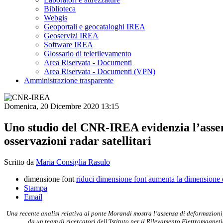
Biblioteca
Webgis
Geoportali e geocataloghi IREA
Geoservizi IREA
Software IREA
Glossario di telerilevamento
Area Riservata - Documenti
Area Riservata - Documenti (VPN)
Amministrazione trasparente
Domenica, 20 Dicembre 2020 13:15
Uno studio del CNR-IREA evidenzia l’assen
osservazioni radar satellitari
Scritto da
Maria Consiglia Rasulo
dimensione font
riduci dimensione font
aumenta la dimensione 
Stampa
Email
Una recente analisi relativa al ponte Morandi mostra l’assenza di deformazioni,
da un team di ricercatori dell’Istituto per il Rilevamento Elettromagnet