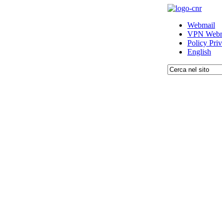
Webmail
VPN Webm
Policy Pri
English