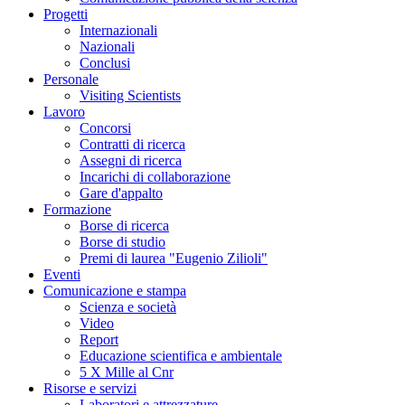
Progetti
Internazionali
Nazionali
Conclusi
Personale
Visiting Scientists
Lavoro
Concorsi
Contratti di ricerca
Assegni di ricerca
Incarichi di collaborazione
Gare d'appalto
Formazione
Borse di ricerca
Borse di studio
Premi di laurea "Eugenio Zilioli"
Eventi
Comunicazione e stampa
Scienza e società
Video
Report
Educazione scientifica e ambientale
5 X Mille al Cnr
Risorse e servizi
Laboratori e attrezzature