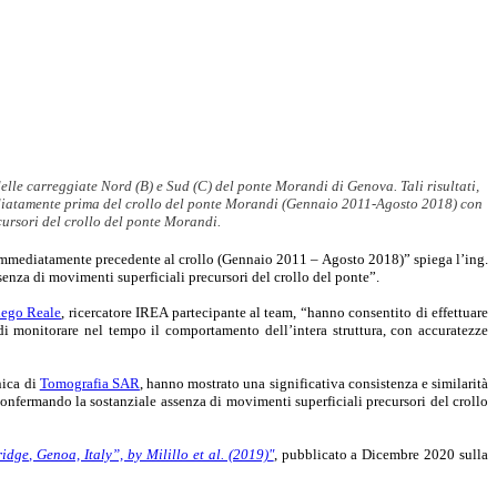
elle carreggiate Nord (B) e Sud (C) del ponte Morandi di Genova. Tali risultati,
mediatamente prima del crollo del ponte Morandi (Gennaio 2011-Agosto 2018) con
ursori del crollo del ponte Morandi.
immediatamente precedente al crollo (Gennaio 2011 – Agosto 2018)” spiega l’ing.
senza di movimenti superficiali precursori del crollo del ponte”.
iego Reale
, ricercatore IREA partecipante al team, “hanno consentito di effettuare
 di monitorare nel tempo il comportamento dell’intera struttura, con accuratezze
nica di
Tomografia SAR
, hanno mostrato una significativa consistenza e similarità
onfermando la sostanziale assenza di movimenti superficiali precursori del crollo
ge, Genoa, Italy”, by Milillo et al. (2019)"
, pubblicato a Dicembre 2020 sulla