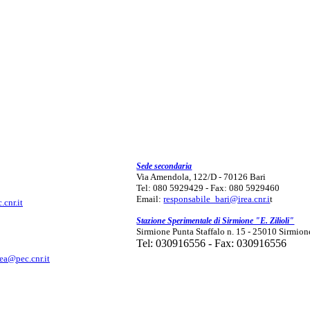
Sede secondaria
Via Amendola, 122/D - 70126 Bari
Tel: 080 5929429 - Fax: 080 5929460
Email:
responsabile_bari@irea.cnr.i
t
.cnr.it
Stazione Sperimentale di Sirmione "E. Zilioli"
Sirmione Punta Staffalo n. 15 - 25010 Sirmion
Tel: 030916556 - Fax: 030916556
rea@pec.cnr.it