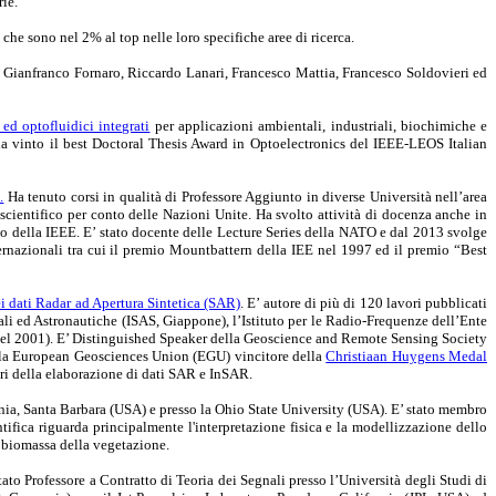
rie.
 che sono nel 2% al top nelle loro specifiche aree di ricerca.
ni, Gianfranco Fornaro, Riccardo Lanari, Francesco Mattia, Francesco Soldovieri ed
 ed optofluidici integrati
per applicazioni ambientali, industriali, biochimiche e
 ha vinto il best Doctoral Thesis Award in Optoelectronics del IEEE-LEOS Italian
.
Ha tenuto corsi in qualità di Professore Aggiunto in diverse Università nell’area
 scientifico per conto delle Nazioni Unite. Ha svolto attività di docenza anche in
to della IEEE. E’ stato docente delle Lecture Series della NATO e dal 2013 svolge
ernazionali tra cui il premio Mountbattern della IEE nel 1997 ed il premio “Best
i dati Radar ad Apertura Sintetica (SAR)
. E’ autore di più di 120 lavori pubblicati
ziali ed Astronautiche (ISAS, Giappone), l’Istituto per le Radio-Frequenze dell’Ente
nel 2001). E’ Distinguished Speaker della Geoscience and Remote Sensing Society
lla European Geosciences Union (EGU) vincitore della
Christiaan Huygens Medal
tori della elaborazione di dati SAR e InSAR.
rnia, Santa Barbara (USA) e presso la Ohio State University (USA). E’ stato membro
tifica riguarda principalmente l'interpretazione fisica e la modellizzazione dello
a biomassa della vegetazione.
stato Professore a Contratto di Teoria dei Segnali presso l’Università degli Studi di