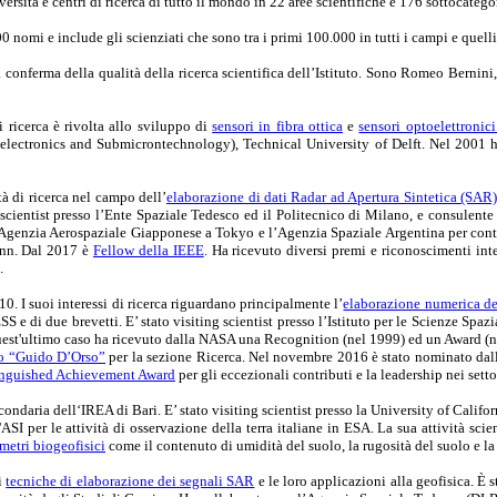
versità e centri di ricerca di tutto il mondo in 22 aree scientifiche e 176 sottocatego
00 nomi e include gli scienziati che sono tra i primi 100.000 in tutti i campi e quelli
a conferma della qualità della ricerca scientifica dell’Istituto. Sono Romeo Berni
i ricerca è rivolta allo sviluppo di
sensori in fibra ottica
e
sensori optoelettronici
croelectronics and Submicrontechnology), Technical University of Delft. Nel 2001
tà di ricerca nel campo dell’
elaborazione di dati Radar ad Apertura Sintetica (SAR)
 scientist presso l’Ente Spaziale Tedesco ed il Politecnico di Milano, e consulente
 l’Agenzia Aerospaziale Giapponese a Tokyo e l’Agenzia Spaziale Argentina per con
onn. Dal 2017 è
Fellow della IEEE
. Ha ricevuto diversi premi e riconoscimenti int
.
. I suoi interessi di ricerca riguardano principalmente l’
elaborazione numerica de
S e di due brevetti. E’ stato visiting scientist presso l’Istituto per le Scienze Spa
quest'ultimo caso ha ricevuto dalla NASA una Recognition (nel 1999) ed un Award (
o “Guido D’Orso”
per la sezione Ricerca. Nel novembre 2016 è stato nominato da
nguished Achievement Award
per gli eccezionali contributi e la leadership nei set
daria dell‘IREA di Bari. E’ stato visiting scientist presso la University of Califo
 per le attività di osservazione della terra italiane in ESA. La sua attività scien
metri biogeofisici
come il contenuto di umidità del suolo, la rugosità del suolo e l
i
tecniche di elaborazione dei segnali SAR
e le loro applicazioni alla geofisica. È 