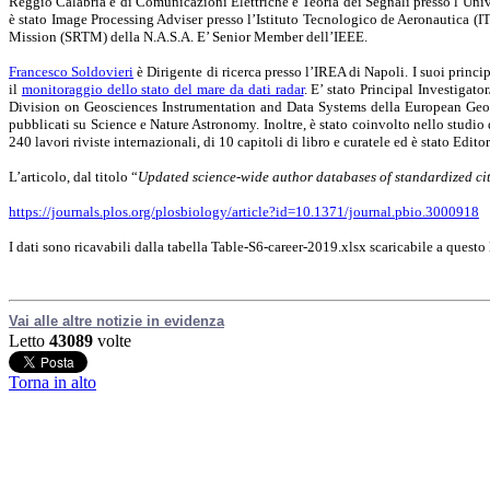
Reggio Calabria e di Comunicazioni Elettriche e Teoria dei Segnali presso l’Univ
è stato Image Processing Adviser presso l’Istituto Tecnologico de Aeronautica (I
Mission (SRTM) della N.A.S.A. E’ Senior Member dell’IEEE.
Francesco Soldovieri
è Dirigente di ricerca presso l’IREA di Napoli. I suoi princip
il
monitoraggio dello stato del mare da dati radar
. E’ stato Principal Investiga
Division on Geosciences Instrumentation and Data Systems della European Geosci
pubblicati su Science e Nature Astronomy. Inoltre, è stato coinvolto nello studio 
240 lavori riviste internazionali, di 10 capitoli di libro e curatele ed è stato Ed
L’articolo, dal titolo “
Updated science-wide author databases of standardized cit
https://journals.plos.org/plosbiology/article?id=10.1371/journal.pbio.3000918
I dati sono ricavabili dalla tabella Table-S6-career-2019.xlsx scaricabile a questo
Vai alle altre notizie in evidenza
Letto
43089
volte
Torna in alto