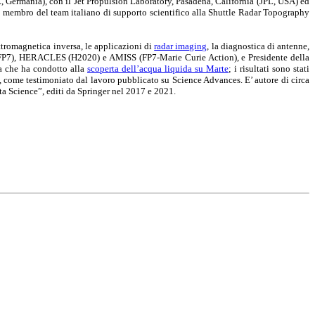
, Germania), con il Jet Propulsion Laboratory, Pasadena, California (JPL, USA) ed
to membro del team italiano di supporto scientifico alla Shuttle Radar Topography
ettromagnetica inversa, le applicazioni di
radar imaging
, la diagnostica di antenne,
ES (FP7), HERACLES (H2020) e AMISS (FP7-Marie Curie Action), e Presidente della
ca che ha condotto alla
scoperta dell’acqua liquida su Marte
; i risultati sono stati
, come testimoniato dal lavoro pubblicato su Science Advances. E’ autore di circa
ata Science”, editi da Springer nel 2017 e 2021.