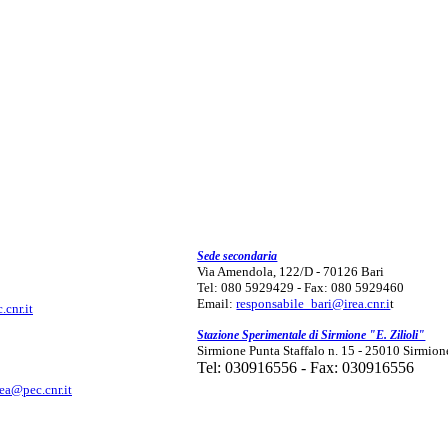
Sede secondaria
Via Amendola, 122/D - 70126 Bari
Tel: 080 5929429 - Fax: 080 5929460
Email:
responsabile_bari@irea.cnr.i
t
.cnr.it
Stazione Sperimentale di Sirmione "E. Zilioli"
Sirmione Punta Staffalo n. 15 - 25010 Sirmion
Tel: 030916556 - Fax: 030916556
rea@pec.cnr.it