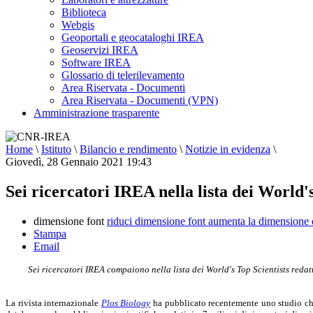
Biblioteca
Webgis
Geoportali e geocataloghi IREA
Geoservizi IREA
Software IREA
Glossario di telerilevamento
Area Riservata - Documenti
Area Riservata - Documenti (VPN)
Amministrazione trasparente
Home
\
Istituto
\
Bilancio e rendimento
\
Notizie in evidenza
\
Giovedì, 28 Gennaio 2021 19:43
Sei ricercatori IREA nella lista dei World's
dimensione font
riduci dimensione font
aumenta la dimensione 
Stampa
Email
Sei ricercatori IREA compaiono nella lista dei World's Top Scientists red
La rivista internazionale
Plos Biology
ha pubblicato recentemente uno studio che in