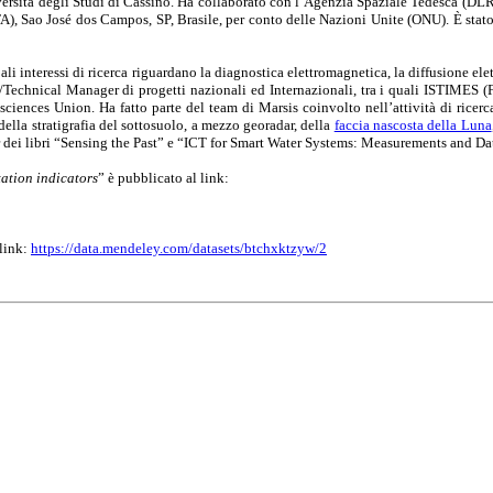
ersità degli Studi di Cassino. Ha collaborato con l’Agenzia Spaziale Tedesca (DLR
TA), Sao José dos Campos, SP, Brasile, per conto delle Nazioni Unite (ONU). È sta
ali interessi di ricerca riguardano la diagnostica elettromagnetica, la diffusione el
tor/Technical Manager di progetti nazionali ed Internazionali, tra i quali ISTIM
ences Union. Ha fatto parte del team di Marsis coinvolto nell’attività di ricer
della stratigrafia del sottosuolo, a mezzo georadar, della
faccia nascosta della Luna
itor dei libri “Sensing the Past” e “ICT for Smart Water Systems: Measurements and D
ation indicators
” è pubblicato al link:
 link:
https://data.mendeley.com/datasets/btchxktzyw/2