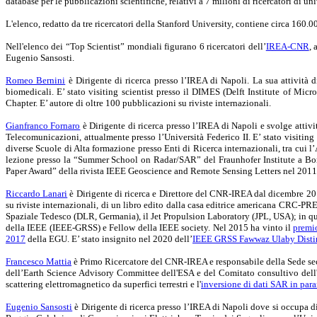
database per le pubblicazioni scientifiche, relativi a 7 milioni di ricercatori di uni
L'elenco, redatto da tre ricercatori della Stanford University, contiene circa 160.0
Nell'elenco dei “Top Scientist” mondiali figurano 6 ricercatori dell’
IREA-CNR
, 
Eugenio Sansosti.
Romeo Bernini
è Dirigente di ricerca presso l’IREA di Napoli. La sua attività d
biomedicali. E’ stato visiting scientist presso il DIMES (Delft Institute of Mi
Chapter. E’ autore di oltre 100 pubblicazioni su riviste internazionali.
Gianfranco Fornaro
è Dirigente di ricerca
presso l’IREA di Napoli
e svolge attivi
Telecomunicazioni, attualmente presso l’Università Federico II. E’ stato visiting
diverse Scuole di Alta formazione presso Enti di Ricerca internazionali, tra cui
lezione presso la “Summer School on Radar/SAR” del Fraunhofer Institute a B
Paper Award” della rivista IEEE Geoscience and Remote Sensing Letters nel 2011
Riccardo Lanari
è Dirigente di ricerca e Direttore del CNR-IREA dal dicembre 2010
su riviste internazionali, di un libro edito dalla casa editrice americana CRC-PRES
Spaziale Tedesco (DLR, Germania), il Jet Propulsion Laboratory (JPL, USA); in 
della IEEE (IEEE-GRSS) e Fellow della IEEE society. Nel 2015 ha vinto il
premi
2017
della EGU. E’ stato insignito nel 2020 dell’
IEEE GRSS Fawwaz Ulaby Disti
Francesco Mattia
è Primo Ricercatore del CNR-IREA e responsabile della Sede secon
dell’Earth Science Advisory Committee dell'ESA e del Comitato consultivo dell'ASI
scattering elettromagnetico da superfici terrestri e l'
inversione di dati SAR in para
Eugenio Sansosti
è Dirigente di ricerca presso l’IREA di Napoli dove si occupa d