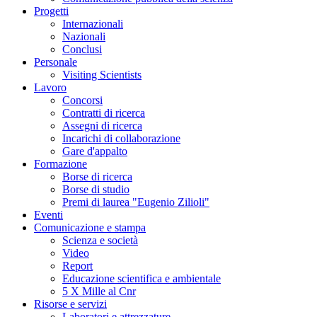
Progetti
Internazionali
Nazionali
Conclusi
Personale
Visiting Scientists
Lavoro
Concorsi
Contratti di ricerca
Assegni di ricerca
Incarichi di collaborazione
Gare d'appalto
Formazione
Borse di ricerca
Borse di studio
Premi di laurea "Eugenio Zilioli"
Eventi
Comunicazione e stampa
Scienza e società
Video
Report
Educazione scientifica e ambientale
5 X Mille al Cnr
Risorse e servizi
Laboratori e attrezzature