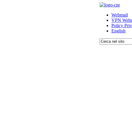
Webmail
VPN Webm
Policy Pri
English