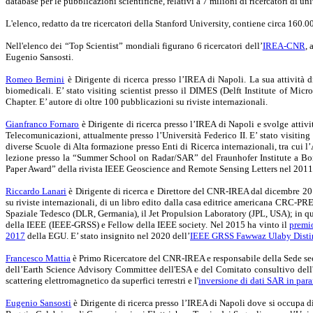
database per le pubblicazioni scientifiche, relativi a 7 milioni di ricercatori di uni
L'elenco, redatto da tre ricercatori della Stanford University, contiene circa 160.0
Nell'elenco dei “Top Scientist” mondiali figurano 6 ricercatori dell’
IREA-CNR
, 
Eugenio Sansosti.
Romeo Bernini
è Dirigente di ricerca presso l’IREA di Napoli. La sua attività d
biomedicali. E’ stato visiting scientist presso il DIMES (Delft Institute of Mi
Chapter. E’ autore di oltre 100 pubblicazioni su riviste internazionali.
Gianfranco Fornaro
è Dirigente di ricerca
presso l’IREA di Napoli
e svolge attivi
Telecomunicazioni, attualmente presso l’Università Federico II. E’ stato visiting
diverse Scuole di Alta formazione presso Enti di Ricerca internazionali, tra cui
lezione presso la “Summer School on Radar/SAR” del Fraunhofer Institute a B
Paper Award” della rivista IEEE Geoscience and Remote Sensing Letters nel 2011
Riccardo Lanari
è Dirigente di ricerca e Direttore del CNR-IREA dal dicembre 2010
su riviste internazionali, di un libro edito dalla casa editrice americana CRC-PRES
Spaziale Tedesco (DLR, Germania), il Jet Propulsion Laboratory (JPL, USA); in 
della IEEE (IEEE-GRSS) e Fellow della IEEE society. Nel 2015 ha vinto il
premi
2017
della EGU. E’ stato insignito nel 2020 dell’
IEEE GRSS Fawwaz Ulaby Disti
Francesco Mattia
è Primo Ricercatore del CNR-IREA e responsabile della Sede secon
dell’Earth Science Advisory Committee dell'ESA e del Comitato consultivo dell'ASI
scattering elettromagnetico da superfici terrestri e l'
inversione di dati SAR in para
Eugenio Sansosti
è Dirigente di ricerca presso l’IREA di Napoli dove si occupa d