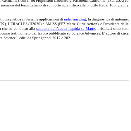
, Germania), con il Jet Propulsion Laboratory, Pasadena, California (JPL, USA) ed
to membro del team italiano di supporto scientifico alla Shuttle Radar Topography
ettromagnetica inversa, le applicazioni di
radar imaging
, la diagnostica di antenne,
ES (FP7), HERACLES (H2020) e AMISS (FP7-Marie Curie Action), e Presidente della
ca che ha condotto alla
scoperta dell’acqua liquida su Marte
; i risultati sono stati
, come testimoniato dal lavoro pubblicato su Science Advances. E’ autore di circa
ata Science”, editi da Springer nel 2017 e 2021.