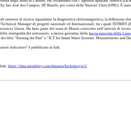
ersità degli Studi di Cassino. Ha collaborato con l’Agenzia Spaziale Tedesca (DLR
TA), Sao José dos Campos, SP, Brasile, per conto delle Nazioni Unite (ONU). È sta
ali interessi di ricerca riguardano la diagnostica elettromagnetica, la diffusione el
tor/Technical Manager di progetti nazionali ed Internazionali, tra i quali ISTIM
ences Union. Ha fatto parte del team di Marsis coinvolto nell’attività di ricer
della stratigrafia del sottosuolo, a mezzo georadar, della
faccia nascosta della Luna
itor dei libri “Sensing the Past” e “ICT for Smart Water Systems: Measurements and D
ation indicators
” è pubblicato al link:
 link:
https://data.mendeley.com/datasets/btchxktzyw/2