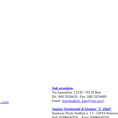
Sede secondaria
Via Amendola, 122/D - 70126 Bari
Tel: 080 5929429 - Fax: 080 5929460
Email:
responsabile_bari@irea.cnr.i
t
.cnr.it
Stazione Sperimentale di Sirmione "E. Zilioli"
Sirmione Punta Staffalo n. 15 - 25010 Sirmion
Tel: 030916556 - Fax: 030916556