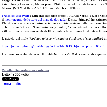
Reggio Calabria e di Comunicazioni Elettriche e Teoria dei Segnali presso l’Univ
è stato Image Processing Adviser presso l’Istituto Tecnologico de Aeronautica (I
Mission (SRTM) della N.A.S.A. E’ Senior Member dell’IEEE.
Francesco Soldovieri
è Dirigente di ricerca presso l’IREA di Napoli. I suoi princip
il
monitoraggio dello stato del mare da dati radar
. E’ stato Principal Investiga
Division on Geosciences Instrumentation and Data Systems della European Geosci
pubblicati su Science e Nature Astronomy. Inoltre, è stato coinvolto nello studio 
240 lavori riviste internazionali, di 10 capitoli di libro e curatele ed è stato Ed
L’articolo, dal titolo “
Updated science-wide author databases of standardized cit
https://journals.plos.org/plosbiology/article?id=10.1371/journal.pbio.3000918
I dati sono ricavabili dalla tabella Table-S6-career-2019.xlsx scaricabile a questo
Vai alle altre notizie in evidenza
Letto
43090
volte
Torna in alto