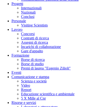
Progetti
Internazionali
Nazionali
Conclusi
Personale
Visiting Scientists
Lavoro
Concorsi
Contratti di ricerca
Assegni di ricerca
Incarichi di collaborazione
Gare d'appalto
Formazione
Borse di ricerca
Borse di studio
Premi di laurea "Eugenio Zilioli"
Eventi
Comunicazione e stampa
Scienza e società
Video
Report
Educazione scientifica e ambientale
5 X Mille al Cnr
Risorse e servizi
Laboratori e attrezzature