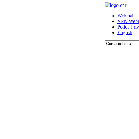
Webmail
VPN Webm
Policy Pri
English