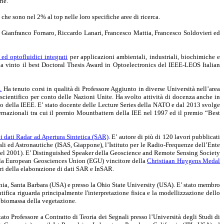
rie.
 che sono nel 2% al top nelle loro specifiche aree di ricerca.
ni, Gianfranco Fornaro, Riccardo Lanari, Francesco Mattia, Francesco Soldovieri ed
 ed optofluidici integrati
per applicazioni ambientali, industriali, biochimiche e
 ha vinto il best Doctoral Thesis Award in Optoelectronics del IEEE-LEOS Italian
.
Ha tenuto corsi in qualità di Professore Aggiunto in diverse Università nell’area
 scientifico per conto delle Nazioni Unite. Ha svolto attività di docenza anche in
to della IEEE. E’ stato docente delle Lecture Series della NATO e dal 2013 svolge
ernazionali tra cui il premio Mountbattern della IEE nel 1997 ed il premio “Best
i dati Radar ad Apertura Sintetica (SAR)
. E’ autore di più di 120 lavori pubblicati
ziali ed Astronautiche (ISAS, Giappone), l’Istituto per le Radio-Frequenze dell’Ente
nel 2001). E’ Distinguished Speaker della Geoscience and Remote Sensing Society
lla European Geosciences Union (EGU) vincitore della
Christiaan Huygens Medal
tori della elaborazione di dati SAR e InSAR.
rnia, Santa Barbara (USA) e presso la Ohio State University (USA). E’ stato membro
tifica riguarda principalmente l'interpretazione fisica e la modellizzazione dello
a biomassa della vegetazione.
stato Professore a Contratto di Teoria dei Segnali presso l’Università degli Studi di