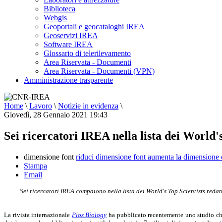
Biblioteca
Webgis
Geoportali e geocataloghi IREA
Geoservizi IREA
Software IREA
Glossario di telerilevamento
Area Riservata - Documenti
Area Riservata - Documenti (VPN)
Amministrazione trasparente
Home
\
Lavoro
\
Notizie in evidenza
\
Giovedì, 28 Gennaio 2021 19:43
Sei ricercatori IREA nella lista dei World's
dimensione font
riduci dimensione font
aumenta la dimensione 
Stampa
Email
Sei ricercatori IREA compaiono nella lista dei World's Top Scientists red
La rivista internazionale
Plos Biology
ha pubblicato recentemente uno studio che in