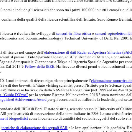
versità e centri di ricerca di tutto il mondo in 22 aree scientifiche e 176 sottocatego
00 nomi e include gli scienziati che sono tra i primi 100.000 in tutti i campi e quelli
a conferma della qualità della ricerca scientifica dell’Istituto. Sono Romeo Berni
i ricerca è rivolta allo sviluppo di
sensori in fibra ottica
e
sensori optoelettronici
croelectronics and Submicrontechnology), Technical University of Delft. Nel 2001
tà di ricerca nel campo dell’
elaborazione di dati Radar ad Apertura Sintetica (SAR)
 scientist presso l’Ente Spaziale Tedesco ed il Politecnico di Milano, e consulente
 l’Agenzia Aerospaziale Giapponese a Tokyo e l’Agenzia Spaziale Argentina per con
onn. Dal 2017 è
Fellow della IEEE
. Ha ricevuto diversi premi e riconoscimenti int
.
. I suoi interessi di ricerca riguardano principalmente l’
elaborazione numerica de
S e di due brevetti. E’ stato visiting scientist presso l’Istituto per le Scienze Spa
quest'ultimo caso ha ricevuto dalla NASA una Recognition (nel 1999) ed un Award (
o “Guido D’Orso”
per la sezione Ricerca. Nel novembre 2016 è stato nominato da
nguished Achievement Award
per gli eccezionali contributi e la leadership nei set
daria dell‘IREA di Bari. E’ stato visiting scientist presso la University of Califo
 per le attività di osservazione della terra italiane in ESA. La sua attività scien
metri biogeofisici
come il contenuto di umidità del suolo, la rugosità del suolo e l
i
tecniche di elaborazione dei segnali SAR
e le loro applicazioni alla geofisica. È 