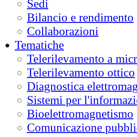
Sedi
Museo
Scienza
Bilancio e rendimento
e
Tecnologia
L.
Collaborazioni
Da
Vinci
in
Tematiche
laboratori
interattivi
di
Telerilevamento a mic
alimentazione,
biotecnologie,
genetica,
Telerilevamento ottico
materiali.
Ulteriori
informazioni
qui
.
Diagnostica elettromag
Sistemi per l'informaz
Bioelettromagnetismo
Comunicazione pubblic