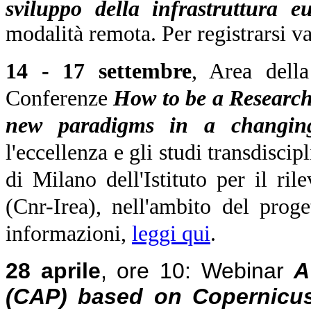
sviluppo della infrastruttura
modalità remota. Per registrarsi v
14 - 17 settembre
, Area dell
Conferenze
How to be a Research
new paradigms in a changing
l'eccellenza e gli studi transdiscip
di Milano dell'Istituto per il ri
(Cnr-Irea), nell'ambito del pr
informazioni,
leggi qui
.
28 aprile
, ore 10:
W
ebinar
A
(CAP) based on Copernic