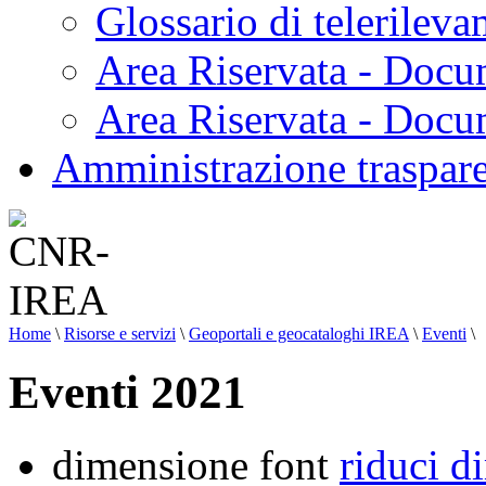
Glossario di telerilev
Area Riservata - Docu
Area Riservata - Doc
Amministrazione traspar
Home
\
Risorse e servizi
\
Geoportali e geocataloghi IREA
\
Eventi
\
Eventi 2021
dimensione font
riduci d