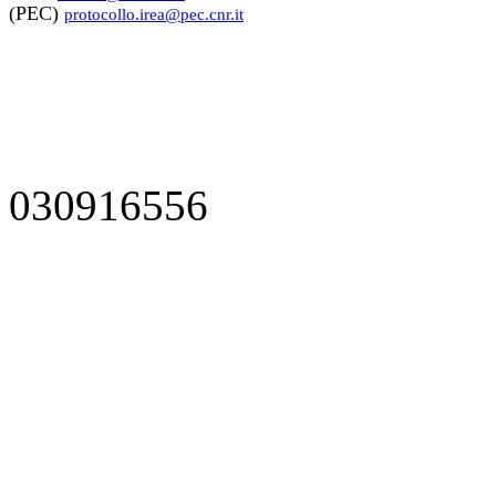
(PEC)
protocollo.irea@pec.cnr.it
030916556