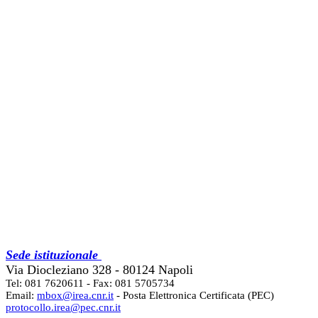
Sede istituzionale
Via Diocleziano 328 - 80124 Napoli
Tel: 081 7620611 - Fax: 081 5705734
Email:
mbox@irea.cnr.it
- Posta Elettronica Certificata (PEC)
protocollo.irea@pec.cnr.it