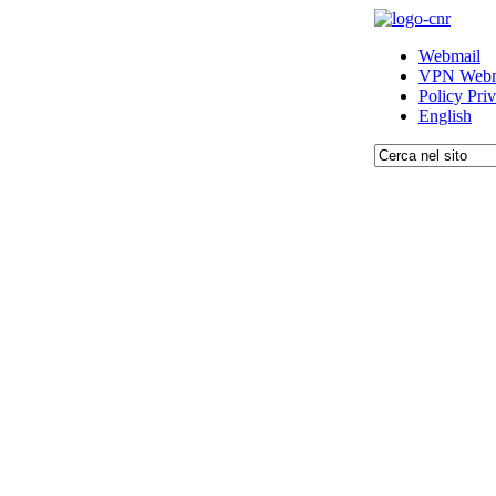
Webmail
VPN Webm
Policy Pri
English