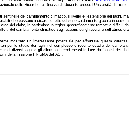
oli, docente presso l'Università degli Studi di Parma,
Mariano Bresciani
,
Nazionale delle Ricerche, e Dino Zardi, docente presso l’Università di Trento.
i sentinelle del cambiamento climatico. Il livello e l’estensione dei laghi, ma
ariabili che possono indicare l’effetto del surriscaldamento globale in corso a
 aree del globo, in particolare in regioni geograficamente remote e difficili da
effetti del cambiamento climatico sugli oceani, sui ghiacciai e sull’atmosfera
emente mostrato un interessante potenziale per affrontare questa carenza:
llitari per lo studio dei laghi nel complesso e recente quadro dei cambianti
ra i diversi laghi e gli allarmanti trend messi in luce dall’analisi dei dati
mmagini della missione PRISMA dell'ASI.