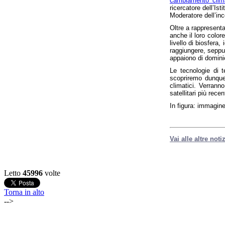
cambiamento climat
ricercatore dell’Is
Moderatore dell’in
Oltre a rappresenta
anche il loro color
livello di biosfera
raggiungere, seppur
appaiono di dominio
Le tecnologie di t
scopriremo dunque 
climatici. Verranno
satellitari più rec
In figura: immagin
Vai alle altre not
Letto
45996
volte
Torna in alto
-->