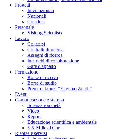
Progetti
Internazionali
Nazionali
Conclusi
Personale
Visiting Scientists
Lavoro
Concorsi
Contratti di ricerca
Assegni di ricerca
Incarichi di collaborazione
Gare d'appalto
Formazione
Borse di ricerca
Borse di studio
Premi di laurea "Eugenio Zilioli"
Eventi
Comunicazione e stampa
Scienza e società
Video
Report
Educazione scientifica e ambientale
5 X Mille al Cnr
Risorse e servizi
Laboratori e attrezzature