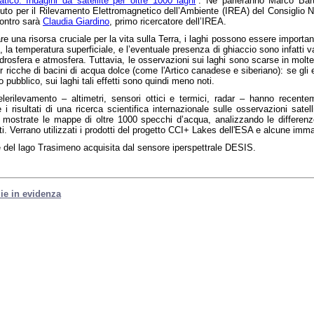
ico. Indagini da satellite per oltre 1000 laghi
”. Ne parleranno Marco Bart
tituto per il Rilevamento Elettromagnetico dell’Ambiente (IREA) del Consiglio 
contro sarà
Claudia Giardino
, primo ricercatore dell’IREA.
re una risorsa cruciale per la vita sulla Terra, i laghi possono essere important
e, la temperatura superficiale, e l’eventuale presenza di ghiaccio sono infatti v
, idrosfera e atmosfera. Tuttavia, le osservazioni sui laghi sono scarse in molte
 ricche di bacini di acqua dolce (come l'Artico canadese e siberiano): se gli 
 pubblico, sui laghi tali effetti sono quindi meno noti.
elerilevamento – altimetri, sensori ottici e termici, radar – hanno recent
i risultati di una ricerca scientifica internazionale sulle osservazioni sate
 mostrate le mappe di oltre 1000 specchi d’acqua, analizzando le differenze t
enti. Verrano utilizzati i prodotti del progetto CCI+ Lakes dell'ESA e alcune i
e del lago Trasimeno acquisita dal sensore iperspettrale DESIS.
izie in evidenza