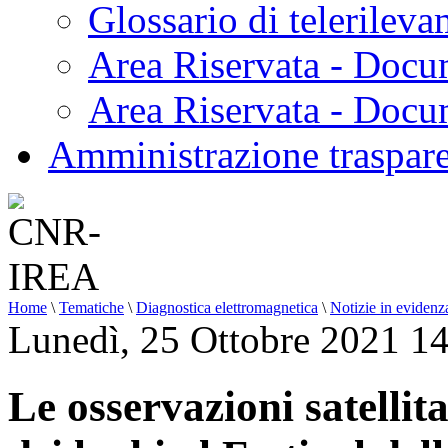
Glossario di telerilev
Area Riservata - Docu
Area Riservata - Doc
Amministrazione traspar
Home
\
Tematiche
\
Diagnostica elettromagnetica
\
Notizie in evidenz
Lunedì, 25 Ottobre 2021 1
Le osservazioni satellit