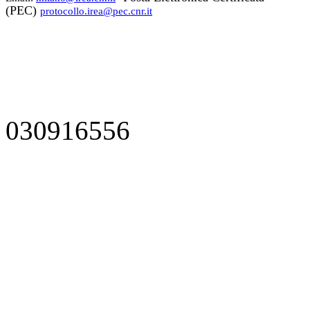
(PEC)
protocollo.irea@pec.cnr.it
030916556