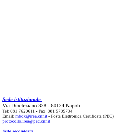
Sede istituzionale
Via Diocleziano 328 - 80124 Napoli
Tel: 081 7620611 - Fax: 081 5705734
Email:
mbox@irea.cnr.it
- Posta Elettronica Certificata (PEC)
protocollo.irea@pec.cnr.it
Sede secondaria