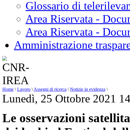
Glossario di telerilev
Area Riservata - Docu
Area Riservata - Doc
Amministrazione traspar
Home
\
Lavoro
\
Assegni di ricerca
\
Notizie in evidenza
\
Lunedì, 25 Ottobre 2021 1
Le osservazioni satellit