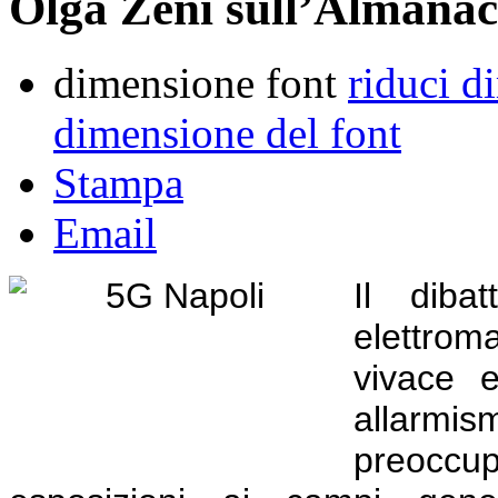
Olga Zeni sull’Almanac
dimensione font
riduci d
dimensione del font
Stampa
Email
Il dibat
elettro
vivace e
allarm
preoccupa