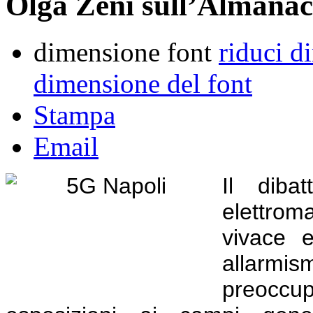
Olga Zeni sull’Almanac
dimensione font
riduci d
dimensione del font
Stampa
Email
Il dibat
elettro
vivace e
allarm
preoccupa