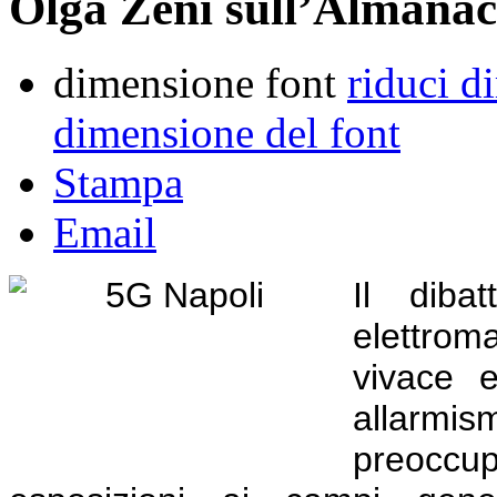
Olga Zeni sull’Almanac
dimensione font
riduci d
dimensione del font
Stampa
Email
Il dibat
elettro
vivace e
allarm
preoccupa