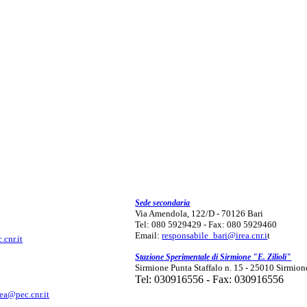
Sede secondaria
Via Amendola, 122/D - 70126 Bari
Tel: 080 5929429 - Fax: 080 5929460
Email:
responsabile_bari@irea.cnr.i
t
.cnr.it
Stazione Sperimentale di Sirmione "E. Zilioli"
Sirmione Punta Staffalo n. 15 - 25010 Sirmion
Tel: 030916556 - Fax: 030916556
rea@pec.cnr.it