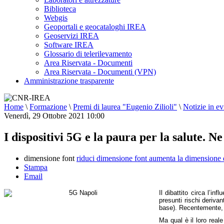
Biblioteca
Webgis
Geoportali e geocataloghi IREA
Geoservizi IREA
Software IREA
Glossario di telerilevamento
Area Riservata - Documenti
Area Riservata - Documenti (VPN)
Amministrazione trasparente
Home
\
Formazione
\
Premi di laurea "Eugenio Zilioli"
\
Notizie in e
Venerdì, 29 Ottobre 2021 10:00
I dispositivi 5G e la paura per la salute.
dimensione font
riduci dimensione font
aumenta la dimensione 
Stampa
Email
Il dibattito circa l’i
presunti rischi derivan
base). Recentemente, 
Ma qual è il loro real