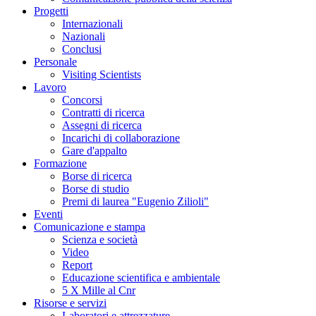
Progetti
Internazionali
Nazionali
Conclusi
Personale
Visiting Scientists
Lavoro
Concorsi
Contratti di ricerca
Assegni di ricerca
Incarichi di collaborazione
Gare d'appalto
Formazione
Borse di ricerca
Borse di studio
Premi di laurea "Eugenio Zilioli"
Eventi
Comunicazione e stampa
Scienza e società
Video
Report
Educazione scientifica e ambientale
5 X Mille al Cnr
Risorse e servizi
Laboratori e attrezzature