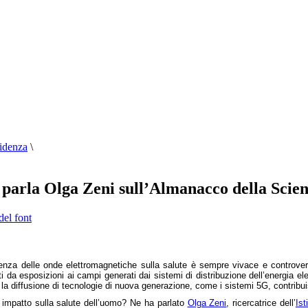
videnza
\
 Ne parla Olga Zeni sull’Almanacco della Sci
del font
nfluenza delle onde elettromagnetiche sulla salute è sempre vivace e controve
ti da esposizioni ai campi generati dai sistemi di distribuzione dell’energia el
la diffusione di tecnologie di nuova generazione, come i sistemi 5G, contrib
e impatto sulla salute dell’uomo? Ne ha parlato
Olga Zeni
, ricercatrice dell’
Ist