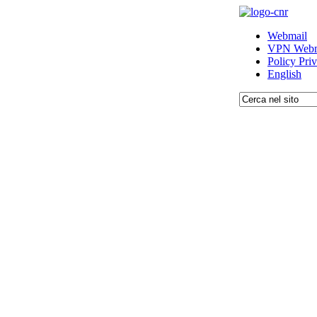
Webmail
VPN Webm
Policy Pri
English