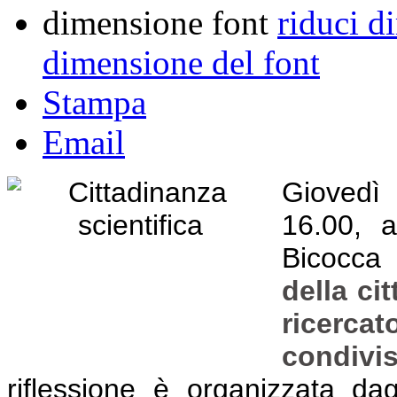
dimensione font
riduci d
dimensione del font
Stampa
Email
Giovedì 
16.00, a
Bicocca
s
della ci
ricerca
condivi
riflessione è organizzata da