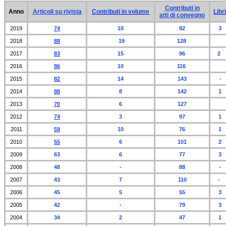
Contributi in
Anno
Articoli su rivista
Contributi in volume
Libri
atti di convegno
2019
74
10
82
3
2018
88
19
128
2017
83
15
96
2
2016
86
10
116
2015
82
14
143
-
2014
88
8
142
1
2013
70
6
127
2012
74
3
97
1
2011
59
10
76
1
2010
5
5
6
10
1
2
2009
63
6
77
3
2008
48
-
88
-
2007
43
7
110
-
2006
45
5
55
3
2005
42
-
79
3
2004
34
2
47
1