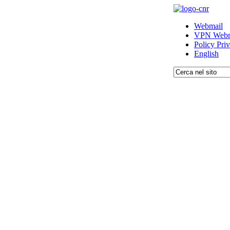
Webmail
VPN Webm
Policy Pri
English