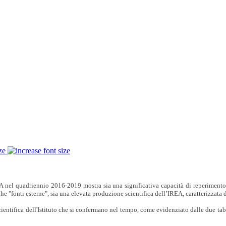
ze
A nel quadriennio 2016-2019 mostra sia una significativa capacità di reperimento d
e "fonti esterne", sia una elevata produzione scientifica dell’IREA, caratterizzata da
entifica dell'Istituto che si confermano nel tempo, come evidenziato dalle due tabe