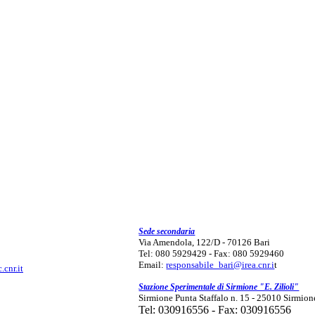
Sede secondaria
Via Amendola, 122/D - 70126 Bari
Tel: 080 5929429 - Fax: 080 5929460
Email:
responsabile_bari@irea.cnr.i
t
.cnr.it
Stazione Sperimentale di Sirmione "E. Zilioli"
Sirmione Punta Staffalo n. 15 - 25010 Sirmion
Tel: 030916556 - Fax: 030916556