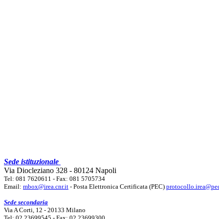
Sede istituzionale
Via Diocleziano 328 - 80124 Napoli
Tel: 081 7620611 - Fax: 081 5705734
Email:
mbox@irea.cnr.it
- Posta Elettronica Certificata (PEC)
protocollo.irea@pec
Sede secondaria
Via A Corti, 12 - 20133 Milano
Tel: 02 23699545 - Fax: 02 23699300