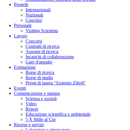
Progetti
Internazionali
Nazionali
Conclusi
Personale
Visiting Scientists
Lavoro
Concorsi
Contratti di ricerca
Assegni di ricerca
Incarichi di collaborazione
Gare d'appalto
Formazione
Borse di ricerca
Borse di studio
Premi di laurea "Eugenio Zilioli"
Eventi
Comunicazione e stampa
Scienza e società
Video
Report
Educazione scientifica e ambientale
5 X Mille al Cnr
Risorse e servizi
Laboratori e attrezzature