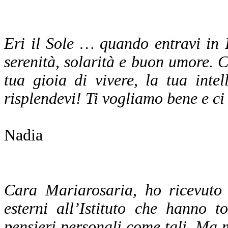
Eri il Sole … quando entravi in I
serenità, solarità e buon umore. C
tua gioia di vivere, la tua inte
risplendevi! Ti vogliamo bene e c
Nadia
Cara Mariarosaria, ho ricevuto 
esterni all’Istituto che hanno t
pensieri personali come tali. Ma m