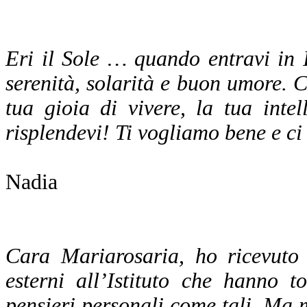
Eri il Sole … quando entravi in I
serenità, solarità e buon umore. C
tua gioia di vivere, la tua inte
risplendevi! Ti vogliamo bene e c
Nadia
Cara Mariarosaria, ho ricevuto 
esterni all’Istituto che hanno t
pensieri personali come tali. Ma m